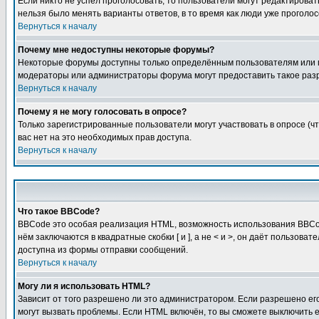
Если никто не успел проголосовать, то пользователи могут редактироват
нельзя было менять варианты ответов, в то время как люди уже проголос
Вернуться к началу
Почему мне недоступны некоторые форумы?
Некоторые форумы доступны только определённым пользователям или гр
модераторы или администраторы форума могут предоставить такое разр
Вернуться к началу
Почему я не могу голосовать в опросе?
Только зарегистрированные пользователи могут участвовать в опросе (чт
вас нет на это необходимых прав доступа.
Вернуться к началу
Что такое BBCode?
BBCode это особая реализация HTML, возможность использования BBCod
нём заключаются в квадратные скобки [ и ], а не < и >, он даёт польз
доступна из формы отправки сообщений.
Вернуться к началу
Могу ли я использовать HTML?
Зависит от того разрешено ли это администратором. Если разрешено его 
могут вызвать проблемы. Если HTML включён, то вы сможете выключить 