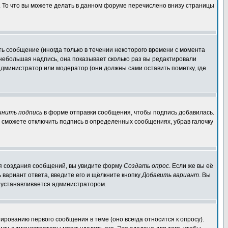
. То что вы можете делать в данном форуме перечислено внизу страницы
ь сообщение (иногда только в течении некоторого времени с момента
 небольшая надпись, она показывает сколько раз вы редактировали
администратор или модератор (они должны сами оставить пометку, где
инить подпись
в форме отправки сообщения, чтобы подпись добавилась.
 сможете отключить подпись в определенных сообщениях, убрав галочку
для создания сообщений, вы увидите форму
Создать опрос
. Если же вы её
ь вариант ответа, введите его и щёлкните кнопку
Добавить вариант
. Вы
о устанавливается администратором.
ированию первого сообщения в теме (оно всегда относится к опросу).