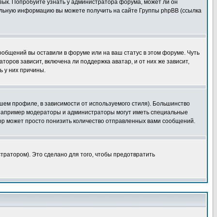
язык. Попробуйте узнать у администратора форума, может ли он
тельную информацию вы можете получить на сайте Группы phpBB (ссылка
сообщений вы оставили в форуме или на ваш статус в этом форуме. Чуть
оров зависит, включена ли поддержка аватар, и от них же зависит,
ь у них причины.
шем профиле, в зависимости от используемого стиля). Большинство
 например модераторы и администраторы могут иметь специальные
ор может просто понизить количество отправленных вами сообщений.
тратором). Это сделано для того, чтобы предотвратить