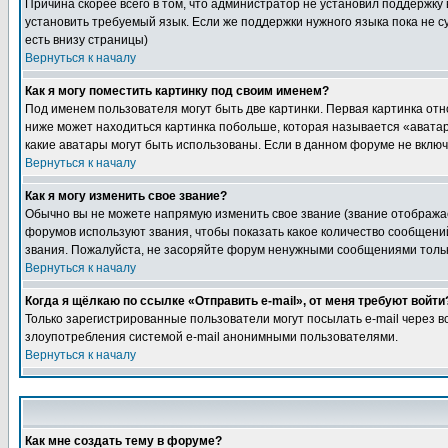
Причина скорее всего в том, что администратор не установил поддержку
установить требуемый язык. Если же поддержки нужного языка пока не 
есть внизу страницы)
Вернуться к началу
Как я могу поместить картинку под своим именем?
Под именем пользователя могут быть две картинки. Первая картинка отн
ниже может находиться картинка побольше, которая называется «аватара
какие аватары могут быть использованы. Если в данном форуме не вклю
Вернуться к началу
Как я могу изменить свое звание?
Обычно вы не можете напрямую изменить свое звание (звание отображае
форумов используют звания, чтобы показать какое количество сообще
звания. Пожалуйста, не засоряйте форум ненужными сообщениями только
Вернуться к началу
Когда я щёлкаю по ссылке «Отправить e-mail», от меня требуют войти
Только зарегистрированные пользователи могут посылать e-mail через 
злоупотребления системой e-mail анонимными пользователями.
Вернуться к началу
Как мне создать тему в форуме?