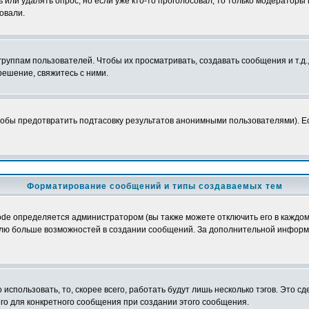
ь или удалять опрос, но если уже кто-то проголосовал, то только модераторы
овали.
уппам пользователей. Чтобы их просматривать, создавать сообщения и т.д.
ешение, свяжитесь с ними.
обы предотвратить подтасовку результатов анонимными пользователями). Если
Форматирование сообщений и типы создаваемых тем
e определяется администратором (вы также можете отключить его в каждом 
ователю больше возможностей в создании сообщений. За дополнительной инфо
использовать, то, скорее всего, работать будут лишь несколько тэгов. Это с
его для конкретного сообщения при создании этого сообщения.