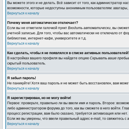
Вы можете этого и не делать. Всё зависит от того, как администратор 
возможности, которые недоступны анонимным пользователям: аватары, лич
Вернуться к началу
Почему меня автоматически отключает?
Если вы не отметили галочкой пункт
Входить автоматически
, вы сможе
учетной записью. Для того, чтобы вас автоматически не отключало от ф
библиотеке, интернет-кафе, университете и т.д.
Вернуться к началу
Как сделать, чтобы я не появлялся в списке активных пользователей
В настройках вашего профиля вы найдете опцию
Скрывать ваше пребы
скрытый пользователь.
Вернуться к началу
Я забыл пароль!
Не паникуйте! Хотя ваш пароль и не может быть восстановлен, вам може
Вернуться к началу
Я зарегистрирован, но не могу войти!
Первое: проверьте, правильно ли вы ввели имя и пароль. Второе: возм
либо администратором форума до того, как вы сможете в него войти. Г
процесс регистрации, вам было сказано, требуется активизация или нет. 
Если же вы уверены, что ввели правильный адрес e-mail, то свяжитесь 
Вернуться к началу