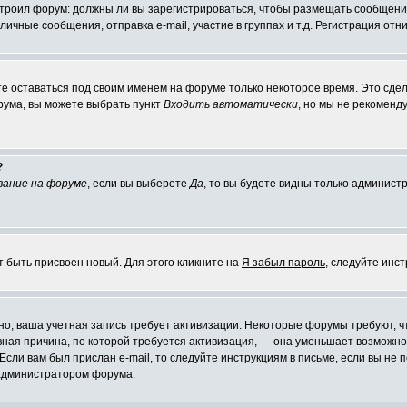
настроил форум: должны ли вы зарегистрироваться, чтобы размещать сообщени
ные сообщения, отправка e-mail, участие в группах и т.д. Регистрация отни
те оставаться под своим именем на форуме только некоторое время. Это сдел
орума, вы можете выбрать пункт
Входить автоматически
, но мы не рекоменд
?
вание на форуме
, если вы выберете
Да
, то вы будете видны только админист
т быть присвоен новый. Для этого кликните на
Я забыл пароль
, следуйте инс
ожно, ваша учетная запись требует активизации. Некоторые форумы требуют,
лавная причина, по которой требуется активизация, — она уменьшает возмож
Если вам был прислан e-mail, то следуйте инструкциям в письме, если вы не п
с администратором форума.