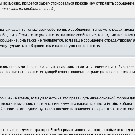
ам, возможно, придется зарегистрироваться прежде чем отправить сообщение
отвечать на сообщения и т.д.
)
ать и удалять только свои собственные сообщения. Вы можете редактироват
ообщению. Если кто-то уже ответил на ваше сообщение, то под ним появится
 сообщение, она также не появляется, если ваше сообщение отредактировал 
могут удалить сообщение, если на него уже кто-то ответил.
 своем профиле. После создания вы должны отметить галочкой пункт
Присоед
если отметите соответствующий пункт в вашем профиле (но и после этого вы
сообщение в теме, если у вас есть на это права) чуть ниже основной формы 
ы ввести тему опроса, затем как минимум два варианта ответа (чтобы добавит
й опрос. Также существует ограничение на количество вариантов ответа, он
ераторы или администраторы. Чтобы редактировать опрос, перейдите к редакт