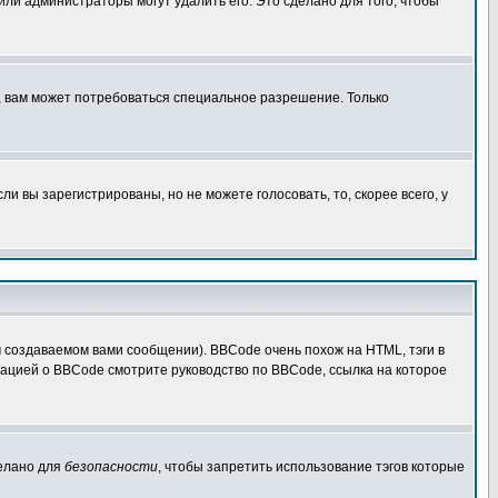
 или администраторы могут удалить его. Это сделано для того, чтобы
, вам может потребоваться специальное разрешение. Только
 вы зарегистрированы, но не можете голосовать, то, скорее всего, у
создаваемом вами сообщении). BBCode очень похож на HTML, тэги в
рмацией о BBCode смотрите руководство по BBCode, ссылка на которое
делано для
безопасности
, чтобы запретить использование тэгов которые