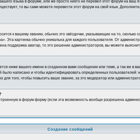
 вашего языка в форуме, или же просто никто не перевёл этот форум на ваш 
существует, то вы сами можете перевести этот форум на свой язык. Дополни
осится к вашему званию, обычно это звёздочки, указывающие на то, сколько 
». Эта картинка обычно уникальна для каждого пользователя. От администрат
чена поддержка аватар, то это решение администраторов, вы можете выяснит
тся ниже вашего имени в созданном вами сообщении или теме, а так же в ва
ний было написано и чтобы идентифицировать определенных пользователей:
 для того, чтобы повысить ваше звание, за это модератор или администрат
?
встроенную в форум форму (если эта возможность вообще разрешена админис
Создание сообщений