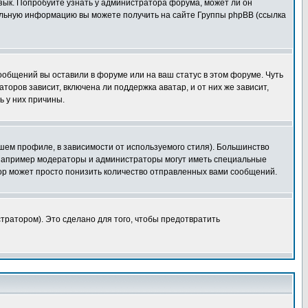
язык. Попробуйте узнать у администратора форума, может ли он
тельную информацию вы можете получить на сайте Группы phpBB (ссылка
сообщений вы оставили в форуме или на ваш статус в этом форуме. Чуть
оров зависит, включена ли поддержка аватар, и от них же зависит,
ь у них причины.
шем профиле, в зависимости от используемого стиля). Большинство
 например модераторы и администраторы могут иметь специальные
ор может просто понизить количество отправленных вами сообщений.
тратором). Это сделано для того, чтобы предотвратить