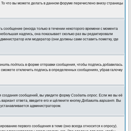
. То что вы можете делать в данном форуме перечислено внизу страницы
ь сообщение (иногда только в течении некоторого времени с момента
 небольшая надпись, она показывает сколько раз вы редактировали
администратор или модератор (они должны сами оставить пометку, где
инить подпись
в форме отправки сообщения, чтобы подпись добавилась.
 сможете отключить подпись в определенных сообщениях, убрав галочку
для создания сообщений, вы увидите форму
Создать опрос
. Если же вы её
ь вариант ответа, введите его и щёлкните кнопку
Добавить вариант
. Вы
о устанавливается администратором.
ированию первого сообщения в теме (оно всегда относится к опросу).