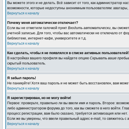
Вы можете этого и не делать. Всё зависит от того, как администратор 
возможности, которые недоступны анонимным пользователям: аватары, лич
Вернуться к началу
Почему меня автоматически отключает?
Если вы не отметили галочкой пункт
Входить автоматически
, вы сможе
учетной записью. Для того, чтобы вас автоматически не отключало от ф
библиотеке, интернет-кафе, университете и т.д.
Вернуться к началу
Как сделать, чтобы я не появлялся в списке активных пользователей
В настройках вашего профиля вы найдете опцию
Скрывать ваше пребы
скрытый пользователь.
Вернуться к началу
Я забыл пароль!
Не паникуйте! Хотя ваш пароль и не может быть восстановлен, вам може
Вернуться к началу
Я зарегистрирован, но не могу войти!
Первое: проверьте, правильно ли вы ввели имя и пароль. Второе: возм
либо администратором форума до того, как вы сможете в него войти. Г
процесс регистрации, вам было сказано, требуется активизация или нет. 
Если же вы уверены, что ввели правильный адрес e-mail, то свяжитесь 
Вернуться к началу