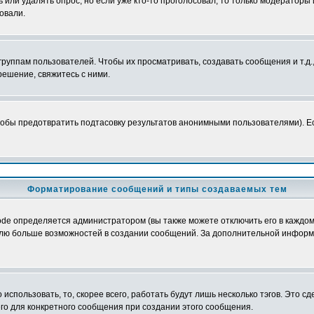
ь или удалять опрос, но если уже кто-то проголосовал, то только модераторы
овали.
уппам пользователей. Чтобы их просматривать, создавать сообщения и т.д.
ешение, свяжитесь с ними.
обы предотвратить подтасовку результатов анонимными пользователями). Если
Форматирование сообщений и типы создаваемых тем
e определяется администратором (вы также можете отключить его в каждом 
ователю больше возможностей в создании сообщений. За дополнительной инфо
использовать, то, скорее всего, работать будут лишь несколько тэгов. Это с
его для конкретного сообщения при создании этого сообщения.