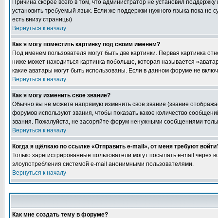
Причина скорее всего в том, что администратор не установил поддержку
установить требуемый язык. Если же поддержки нужного языка пока не 
есть внизу страницы)
Вернуться к началу
Как я могу поместить картинку под своим именем?
Под именем пользователя могут быть две картинки. Первая картинка отн
ниже может находиться картинка побольше, которая называется «аватара
какие аватары могут быть использованы. Если в данном форуме не вклю
Вернуться к началу
Как я могу изменить свое звание?
Обычно вы не можете напрямую изменить свое звание (звание отображае
форумов используют звания, чтобы показать какое количество сообще
звания. Пожалуйста, не засоряйте форум ненужными сообщениями только
Вернуться к началу
Когда я щёлкаю по ссылке «Отправить e-mail», от меня требуют войти
Только зарегистрированные пользователи могут посылать e-mail через 
злоупотребления системой e-mail анонимными пользователями.
Вернуться к началу
Как мне создать тему в форуме?