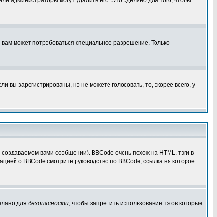
 или администраторы могут удалить его. Это сделано для того, чтобы
, вам может потребоваться специальное разрешение. Только
 вы зарегистрированы, но не можете голосовать, то, скорее всего, у
создаваемом вами сообщении). BBCode очень похож на HTML, тэги в
рмацией о BBCode смотрите руководство по BBCode, ссылка на которое
делано для
безопасности
, чтобы запретить использование тэгов которые