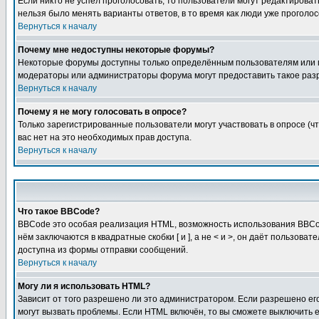
Если никто не успел проголосовать, то пользователи могут редактироват
нельзя было менять варианты ответов, в то время как люди уже проголос
Вернуться к началу
Почему мне недоступны некоторые форумы?
Некоторые форумы доступны только определённым пользователям или гр
модераторы или администраторы форума могут предоставить такое разр
Вернуться к началу
Почему я не могу голосовать в опросе?
Только зарегистрированные пользователи могут участвовать в опросе (чт
вас нет на это необходимых прав доступа.
Вернуться к началу
Что такое BBCode?
BBCode это особая реализация HTML, возможность использования BBCod
нём заключаются в квадратные скобки [ и ], а не < и >, он даёт польз
доступна из формы отправки сообщений.
Вернуться к началу
Могу ли я использовать HTML?
Зависит от того разрешено ли это администратором. Если разрешено его 
могут вызвать проблемы. Если HTML включён, то вы сможете выключить 