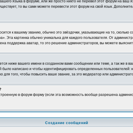
 вашего языка в форуме, или же просто никто не перевёл этот форум на ваш 
существует, то вы сами можете перевести этот форум на свой язык. Дополни
осится к вашему званию, обычно это звёздочки, указывающие на то, сколько 
». Эта картинка обычно уникальна для каждого пользователя. От администрат
чена поддержка аватар, то это решение администраторов, вы можете выяснит
тся ниже вашего имени в созданном вами сообщении или теме, а так же в ва
ний было написано и чтобы идентифицировать определенных пользователей:
 для того, чтобы повысить ваше звание, за это модератор или администрат
?
встроенную в форум форму (если эта возможность вообще разрешена админис
Создание сообщений