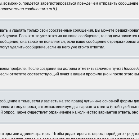
ам, возможно, придется зарегистрироваться прежде чем отправить сообщение
отвечать на сообщения и т.д.
)
ать и удалять только свои собственные сообщения. Вы можете редактироват
ообщению. Если кто-то уже ответил на ваше сообщение, то под ним появится
 сообщение, она также не появляется, если ваше сообщение отредактировал 
могут удалить сообщение, если на него уже кто-то ответил.
 своем профиле. После создания вы должны отметить галочкой пункт
Присоед
если отметите соответствующий пункт в вашем профиле (но и после этого вы
сообщение в теме, если у вас есть на это права) чуть ниже основной формы 
ы ввести тему опроса, затем как минимум два варианта ответа (чтобы добавит
й опрос. Также существует ограничение на количество вариантов ответа, он
ераторы или администраторы. Чтобы редактировать опрос, перейдите к редакт