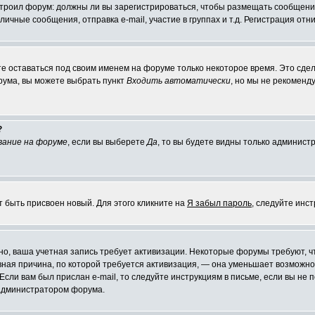
настроил форум: должны ли вы зарегистрироваться, чтобы размещать сообщени
ные сообщения, отправка e-mail, участие в группах и т.д. Регистрация отни
те оставаться под своим именем на форуме только некоторое время. Это сдел
орума, вы можете выбрать пункт
Входить автоматически
, но мы не рекоменд
?
вание на форуме
, если вы выберете
Да
, то вы будете видны только админист
т быть присвоен новый. Для этого кликните на
Я забыл пароль
, следуйте инс
ожно, ваша учетная запись требует активизации. Некоторые форумы требуют,
лавная причина, по которой требуется активизация, — она уменьшает возмож
Если вам был прислан e-mail, то следуйте инструкциям в письме, если вы не п
с администратором форума.