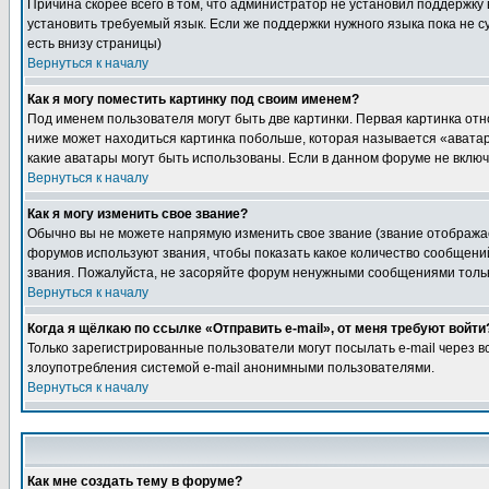
Причина скорее всего в том, что администратор не установил поддержку
установить требуемый язык. Если же поддержки нужного языка пока не 
есть внизу страницы)
Вернуться к началу
Как я могу поместить картинку под своим именем?
Под именем пользователя могут быть две картинки. Первая картинка отн
ниже может находиться картинка побольше, которая называется «аватара
какие аватары могут быть использованы. Если в данном форуме не вклю
Вернуться к началу
Как я могу изменить свое звание?
Обычно вы не можете напрямую изменить свое звание (звание отображае
форумов используют звания, чтобы показать какое количество сообще
звания. Пожалуйста, не засоряйте форум ненужными сообщениями только
Вернуться к началу
Когда я щёлкаю по ссылке «Отправить e-mail», от меня требуют войти
Только зарегистрированные пользователи могут посылать e-mail через 
злоупотребления системой e-mail анонимными пользователями.
Вернуться к началу
Как мне создать тему в форуме?