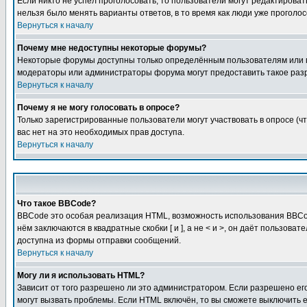
Если никто не успел проголосовать, то пользователи могут редактироват
нельзя было менять варианты ответов, в то время как люди уже проголос
Вернуться к началу
Почему мне недоступны некоторые форумы?
Некоторые форумы доступны только определённым пользователям или гр
модераторы или администраторы форума могут предоставить такое разр
Вернуться к началу
Почему я не могу голосовать в опросе?
Только зарегистрированные пользователи могут участвовать в опросе (чт
вас нет на это необходимых прав доступа.
Вернуться к началу
Что такое BBCode?
BBCode это особая реализация HTML, возможность использования BBCod
нём заключаются в квадратные скобки [ и ], а не < и >, он даёт польз
доступна из формы отправки сообщений.
Вернуться к началу
Могу ли я использовать HTML?
Зависит от того разрешено ли это администратором. Если разрешено его 
могут вызвать проблемы. Если HTML включён, то вы сможете выключить 