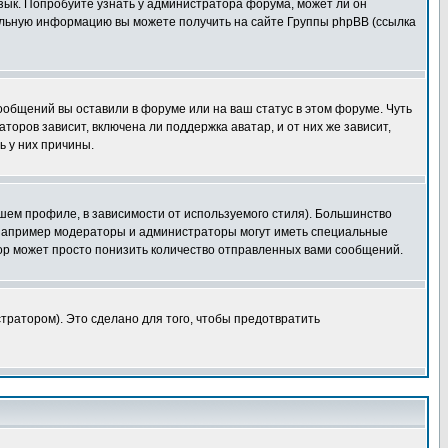
язык. Попробуйте узнать у администратора форума, может ли он
тельную информацию вы можете получить на сайте Группы phpBB (ссылка
сообщений вы оставили в форуме или на ваш статус в этом форуме. Чуть
оров зависит, включена ли поддержка аватар, и от них же зависит,
ь у них причины.
шем профиле, в зависимости от используемого стиля). Большинство
 например модераторы и администраторы могут иметь специальные
ор может просто понизить количество отправленных вами сообщений.
тратором). Это сделано для того, чтобы предотвратить