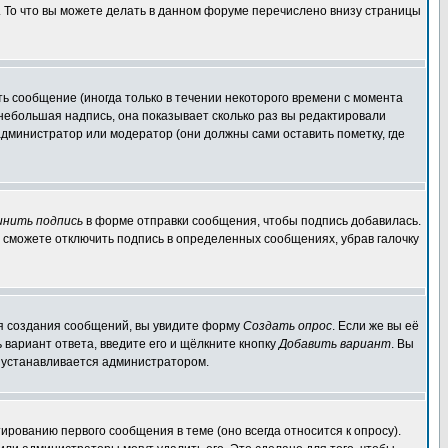
. То что вы можете делать в данном форуме перечислено внизу страницы
ь сообщение (иногда только в течении некоторого времени с момента
 небольшая надпись, она показывает сколько раз вы редактировали
администратор или модератор (они должны сами оставить пометку, где
инить подпись
в форме отправки сообщения, чтобы подпись добавилась.
 сможете отключить подпись в определенных сообщениях, убрав галочку
для создания сообщений, вы увидите форму
Создать опрос
. Если же вы её
ь вариант ответа, введите его и щёлкните кнопку
Добавить вариант
. Вы
о устанавливается администратором.
ированию первого сообщения в теме (оно всегда относится к опросу).