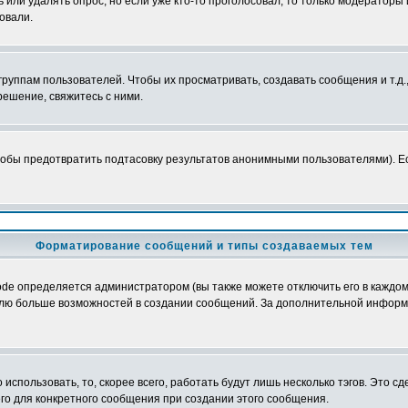
ь или удалять опрос, но если уже кто-то проголосовал, то только модераторы
овали.
уппам пользователей. Чтобы их просматривать, создавать сообщения и т.д.
ешение, свяжитесь с ними.
обы предотвратить подтасовку результатов анонимными пользователями). Если
Форматирование сообщений и типы создаваемых тем
e определяется администратором (вы также можете отключить его в каждом 
ователю больше возможностей в создании сообщений. За дополнительной инфо
использовать, то, скорее всего, работать будут лишь несколько тэгов. Это с
его для конкретного сообщения при создании этого сообщения.