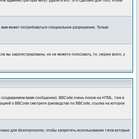
 или администраторы могут удалить его. Это сделано для того, чтобы
, вам может потребоваться специальное разрешение. Только
 вы зарегистрированы, но не можете голосовать, то, скорее всего, у
создаваемом вами сообщении). BBCode очень похож на HTML, тэги в
рмацией о BBCode смотрите руководство по BBCode, ссылка на которое
делано для
безопасности
, чтобы запретить использование тэгов которые