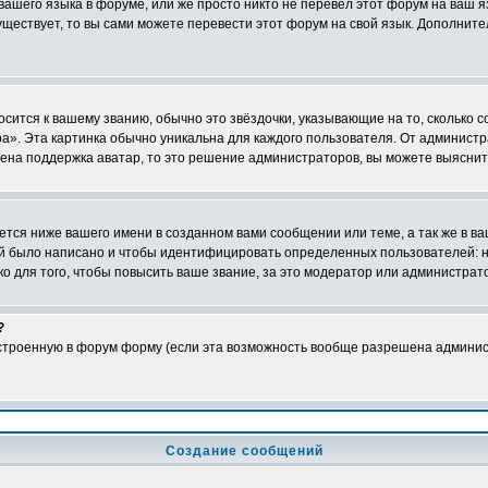
 вашего языка в форуме, или же просто никто не перевёл этот форум на ваш 
существует, то вы сами можете перевести этот форум на свой язык. Дополни
осится к вашему званию, обычно это звёздочки, указывающие на то, сколько 
». Эта картинка обычно уникальна для каждого пользователя. От администрат
чена поддержка аватар, то это решение администраторов, вы можете выяснит
тся ниже вашего имени в созданном вами сообщении или теме, а так же в ва
ний было написано и чтобы идентифицировать определенных пользователей:
 для того, чтобы повысить ваше звание, за это модератор или администрат
?
встроенную в форум форму (если эта возможность вообще разрешена админис
Создание сообщений