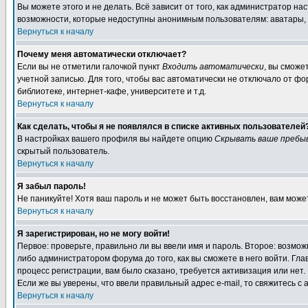
Вы можете этого и не делать. Всё зависит от того, как администратор 
возможности, которые недоступны анонимным пользователям: аватары, лич
Вернуться к началу
Почему меня автоматически отключает?
Если вы не отметили галочкой пункт
Входить автоматически
, вы сможе
учетной записью. Для того, чтобы вас автоматически не отключало от ф
библиотеке, интернет-кафе, университете и т.д.
Вернуться к началу
Как сделать, чтобы я не появлялся в списке активных пользователей
В настройках вашего профиля вы найдете опцию
Скрывать ваше пребы
скрытый пользователь.
Вернуться к началу
Я забыл пароль!
Не паникуйте! Хотя ваш пароль и не может быть восстановлен, вам може
Вернуться к началу
Я зарегистрирован, но не могу войти!
Первое: проверьте, правильно ли вы ввели имя и пароль. Второе: возм
либо администратором форума до того, как вы сможете в него войти. Г
процесс регистрации, вам было сказано, требуется активизация или нет. 
Если же вы уверены, что ввели правильный адрес e-mail, то свяжитесь 
Вернуться к началу