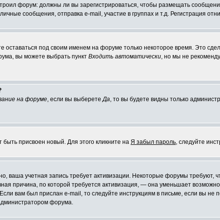
настроил форум: должны ли вы зарегистрироваться, чтобы размещать сообщени
ные сообщения, отправка e-mail, участие в группах и т.д. Регистрация отни
те оставаться под своим именем на форуме только некоторое время. Это сдел
орума, вы можете выбрать пункт
Входить автоматически
, но мы не рекоменд
?
вание на форуме
, если вы выберете
Да
, то вы будете видны только админист
т быть присвоен новый. Для этого кликните на
Я забыл пароль
, следуйте инс
ожно, ваша учетная запись требует активизации. Некоторые форумы требуют,
лавная причина, по которой требуется активизация, — она уменьшает возмож
Если вам был прислан e-mail, то следуйте инструкциям в письме, если вы не п
с администратором форума.