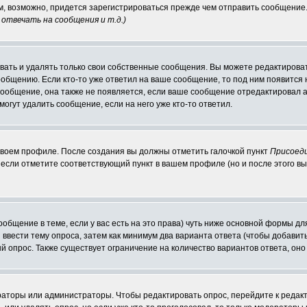
ам, возможно, придется зарегистрироваться прежде чем отправить сообщение
отвечать на сообщения и т.д.
)
ать и удалять только свои собственные сообщения. Вы можете редактироват
ообщению. Если кто-то уже ответил на ваше сообщение, то под ним появится
 сообщение, она также не появляется, если ваше сообщение отредактировал 
могут удалить сообщение, если на него уже кто-то ответил.
 своем профиле. После создания вы должны отметить галочкой пункт
Присоед
если отметите соответствующий пункт в вашем профиле (но и после этого вы
сообщение в теме, если у вас есть на это права) чуть ниже основной формы 
ы ввести тему опроса, затем как минимум два варианта ответа (чтобы добавит
й опрос. Также существует ограничение на количество вариантов ответа, он
ераторы или администраторы. Чтобы редактировать опрос, перейдите к редакт