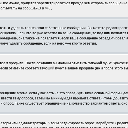
ам, возможно, придется зарегистрироваться прежде чем отправить сообщение
отвечать на сообщения и т.д.
)
ать и удалять только свои собственные сообщения. Вы можете редактироват
ообщению. Если кто-то уже ответил на ваше сообщение, то под ним появится
 сообщение, она также не появляется, если ваше сообщение отредактировал 
могут удалить сообщение, если на него уже кто-то ответил.
 своем профиле. После создания вы должны отметить галочкой пункт
Присоед
если отметите соответствующий пункт в вашем профиле (но и после этого вы
сообщение в теме, если у вас есть на это права) чуть ниже основной формы 
ы ввести тему опроса, затем как минимум два варианта ответа (чтобы добавит
й опрос. Также существует ограничение на количество вариантов ответа, он
ераторы или администраторы. Чтобы редактировать опрос, перейдите к редакт