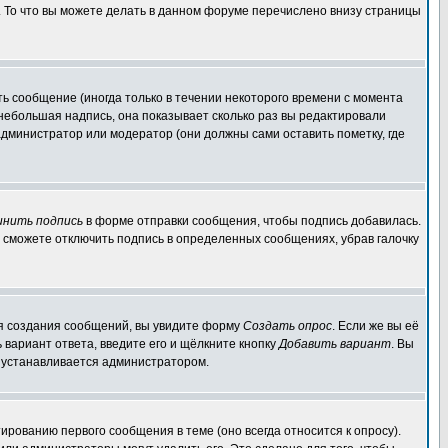
. То что вы можете делать в данном форуме перечислено внизу страницы
ь сообщение (иногда только в течении некоторого времени с момента
 небольшая надпись, она показывает сколько раз вы редактировали
администратор или модератор (они должны сами оставить пометку, где
инить подпись
в форме отправки сообщения, чтобы подпись добавилась.
 сможете отключить подпись в определенных сообщениях, убрав галочку
для создания сообщений, вы увидите форму
Создать опрос
. Если же вы её
ь вариант ответа, введите его и щёлкните кнопку
Добавить вариант
. Вы
о устанавливается администратором.
ированию первого сообщения в теме (оно всегда относится к опросу).