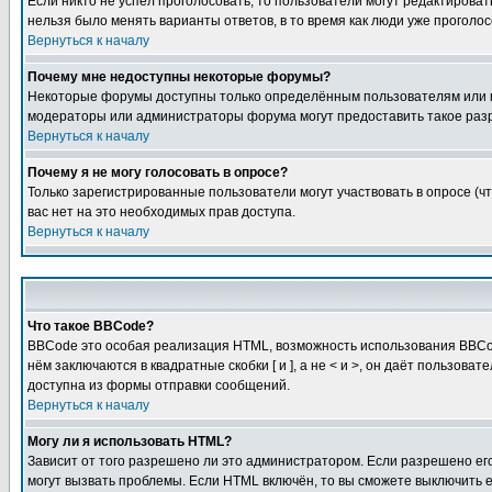
Если никто не успел проголосовать, то пользователи могут редактироват
нельзя было менять варианты ответов, в то время как люди уже проголос
Вернуться к началу
Почему мне недоступны некоторые форумы?
Некоторые форумы доступны только определённым пользователям или гр
модераторы или администраторы форума могут предоставить такое разр
Вернуться к началу
Почему я не могу голосовать в опросе?
Только зарегистрированные пользователи могут участвовать в опросе (чт
вас нет на это необходимых прав доступа.
Вернуться к началу
Что такое BBCode?
BBCode это особая реализация HTML, возможность использования BBCod
нём заключаются в квадратные скобки [ и ], а не < и >, он даёт польз
доступна из формы отправки сообщений.
Вернуться к началу
Могу ли я использовать HTML?
Зависит от того разрешено ли это администратором. Если разрешено его 
могут вызвать проблемы. Если HTML включён, то вы сможете выключить 