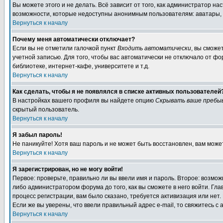
Вы можете этого и не делать. Всё зависит от того, как администратор 
возможности, которые недоступны анонимным пользователям: аватары, лич
Вернуться к началу
Почему меня автоматически отключает?
Если вы не отметили галочкой пункт
Входить автоматически
, вы сможе
учетной записью. Для того, чтобы вас автоматически не отключало от ф
библиотеке, интернет-кафе, университете и т.д.
Вернуться к началу
Как сделать, чтобы я не появлялся в списке активных пользователей
В настройках вашего профиля вы найдете опцию
Скрывать ваше пребы
скрытый пользователь.
Вернуться к началу
Я забыл пароль!
Не паникуйте! Хотя ваш пароль и не может быть восстановлен, вам може
Вернуться к началу
Я зарегистрирован, но не могу войти!
Первое: проверьте, правильно ли вы ввели имя и пароль. Второе: возм
либо администратором форума до того, как вы сможете в него войти. Г
процесс регистрации, вам было сказано, требуется активизация или нет. 
Если же вы уверены, что ввели правильный адрес e-mail, то свяжитесь 
Вернуться к началу