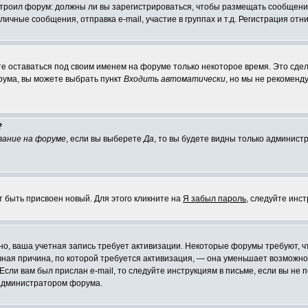
настроил форум: должны ли вы зарегистрироваться, чтобы размещать сообщени
ные сообщения, отправка e-mail, участие в группах и т.д. Регистрация отни
те оставаться под своим именем на форуме только некоторое время. Это сдел
орума, вы можете выбрать пункт
Входить автоматически
, но мы не рекоменд
?
вание на форуме
, если вы выберете
Да
, то вы будете видны только админист
т быть присвоен новый. Для этого кликните на
Я забыл пароль
, следуйте инс
ожно, ваша учетная запись требует активизации. Некоторые форумы требуют,
лавная причина, по которой требуется активизация, — она уменьшает возмож
Если вам был прислан e-mail, то следуйте инструкциям в письме, если вы не п
с администратором форума.