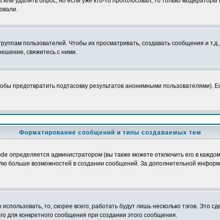
ь или удалять опрос, но если уже кто-то проголосовал, то только модераторы
овали.
уппам пользователей. Чтобы их просматривать, создавать сообщения и т.д.
ешение, свяжитесь с ними.
обы предотвратить подтасовку результатов анонимными пользователями). Если
Форматирование сообщений и типы создаваемых тем
e определяется администратором (вы также можете отключить его в каждом 
ователю больше возможностей в создании сообщений. За дополнительной инфо
использовать, то, скорее всего, работать будут лишь несколько тэгов. Это с
его для конкретного сообщения при создании этого сообщения.