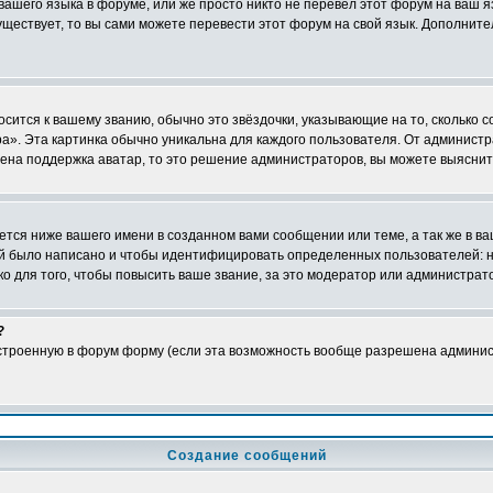
 вашего языка в форуме, или же просто никто не перевёл этот форум на ваш 
существует, то вы сами можете перевести этот форум на свой язык. Дополни
осится к вашему званию, обычно это звёздочки, указывающие на то, сколько 
». Эта картинка обычно уникальна для каждого пользователя. От администрат
чена поддержка аватар, то это решение администраторов, вы можете выяснит
тся ниже вашего имени в созданном вами сообщении или теме, а так же в ва
ний было написано и чтобы идентифицировать определенных пользователей:
 для того, чтобы повысить ваше звание, за это модератор или администрат
?
встроенную в форум форму (если эта возможность вообще разрешена админис
Создание сообщений