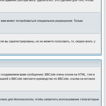
 или администраторы могут удалить его. Это сделано для того, чтобы
, вам может потребоваться специальное разрешение. Только
 вы зарегистрированы, но не можете голосовать, то, скорее всего, у
создаваемом вами сообщении). BBCode очень похож на HTML, тэги в
рмацией о BBCode смотрите руководство по BBCode, ссылка на которое
делано для
безопасности
, чтобы запретить использование тэгов которые