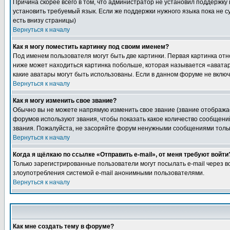
Причина скорее всего в том, что администратор не установил поддержку
установить требуемый язык. Если же поддержки нужного языка пока не 
есть внизу страницы)
Вернуться к началу
Как я могу поместить картинку под своим именем?
Под именем пользователя могут быть две картинки. Первая картинка отн
ниже может находиться картинка побольше, которая называется «аватара
какие аватары могут быть использованы. Если в данном форуме не вклю
Вернуться к началу
Как я могу изменить свое звание?
Обычно вы не можете напрямую изменить свое звание (звание отображае
форумов используют звания, чтобы показать какое количество сообще
звания. Пожалуйста, не засоряйте форум ненужными сообщениями только
Вернуться к началу
Когда я щёлкаю по ссылке «Отправить e-mail», от меня требуют войти
Только зарегистрированные пользователи могут посылать e-mail через 
злоупотребления системой e-mail анонимными пользователями.
Вернуться к началу
Как мне создать тему в форуме?