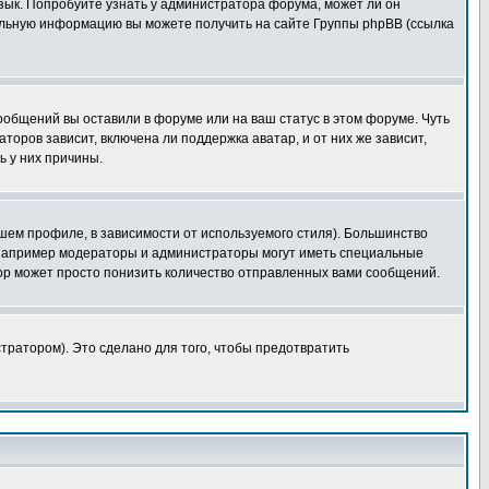
язык. Попробуйте узнать у администратора форума, может ли он
тельную информацию вы можете получить на сайте Группы phpBB (ссылка
сообщений вы оставили в форуме или на ваш статус в этом форуме. Чуть
оров зависит, включена ли поддержка аватар, и от них же зависит,
ь у них причины.
шем профиле, в зависимости от используемого стиля). Большинство
 например модераторы и администраторы могут иметь специальные
ор может просто понизить количество отправленных вами сообщений.
тратором). Это сделано для того, чтобы предотвратить