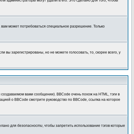
 или администраторы могут удалить его. Это сделано для того, чтобы
, вам может потребоваться специальное разрешение. Только
 вы зарегистрированы, но не можете голосовать, то, скорее всего, у
создаваемом вами сообщении). BBCode очень похож на HTML, тэги в
рмацией о BBCode смотрите руководство по BBCode, ссылка на которое
делано для
безопасности
, чтобы запретить использование тэгов которые