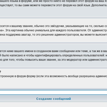
 вашего языка в форуме, или же просто никто не перевёл этот форум на ваш 
существует, то вы сами можете перевести этот форум на свой язык. Дополни
осится к вашему званию, обычно это звёздочки, указывающие на то, сколько 
». Эта картинка обычно уникальна для каждого пользователя. От администрат
чена поддержка аватар, то это решение администраторов, вы можете выяснит
тся ниже вашего имени в созданном вами сообщении или теме, а так же в ва
ний было написано и чтобы идентифицировать определенных пользователей:
 для того, чтобы повысить ваше звание, за это модератор или администрат
?
встроенную в форум форму (если эта возможность вообще разрешена админис
Создание сообщений