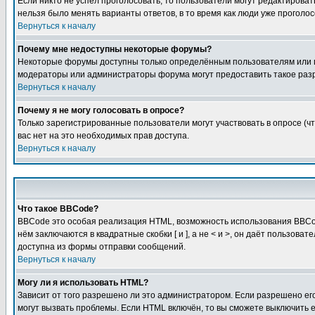
Если никто не успел проголосовать, то пользователи могут редактироват
нельзя было менять варианты ответов, в то время как люди уже проголос
Вернуться к началу
Почему мне недоступны некоторые форумы?
Некоторые форумы доступны только определённым пользователям или гр
модераторы или администраторы форума могут предоставить такое разр
Вернуться к началу
Почему я не могу голосовать в опросе?
Только зарегистрированные пользователи могут участвовать в опросе (чт
вас нет на это необходимых прав доступа.
Вернуться к началу
Что такое BBCode?
BBCode это особая реализация HTML, возможность использования BBCod
нём заключаются в квадратные скобки [ и ], а не < и >, он даёт польз
доступна из формы отправки сообщений.
Вернуться к началу
Могу ли я использовать HTML?
Зависит от того разрешено ли это администратором. Если разрешено его 
могут вызвать проблемы. Если HTML включён, то вы сможете выключить 