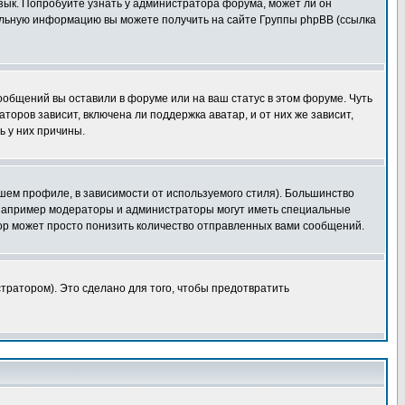
язык. Попробуйте узнать у администратора форума, может ли он
тельную информацию вы можете получить на сайте Группы phpBB (ссылка
сообщений вы оставили в форуме или на ваш статус в этом форуме. Чуть
оров зависит, включена ли поддержка аватар, и от них же зависит,
ь у них причины.
шем профиле, в зависимости от используемого стиля). Большинство
 например модераторы и администраторы могут иметь специальные
ор может просто понизить количество отправленных вами сообщений.
тратором). Это сделано для того, чтобы предотвратить