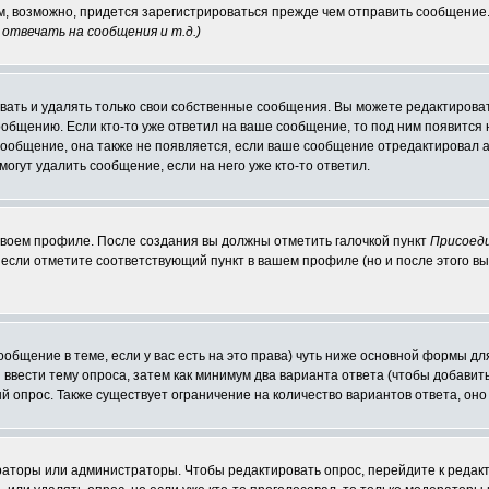
ам, возможно, придется зарегистрироваться прежде чем отправить сообщение
отвечать на сообщения и т.д.
)
ать и удалять только свои собственные сообщения. Вы можете редактироват
ообщению. Если кто-то уже ответил на ваше сообщение, то под ним появится
 сообщение, она также не появляется, если ваше сообщение отредактировал 
могут удалить сообщение, если на него уже кто-то ответил.
 своем профиле. После создания вы должны отметить галочкой пункт
Присоед
если отметите соответствующий пункт в вашем профиле (но и после этого вы
сообщение в теме, если у вас есть на это права) чуть ниже основной формы 
ы ввести тему опроса, затем как минимум два варианта ответа (чтобы добавит
й опрос. Также существует ограничение на количество вариантов ответа, он
ераторы или администраторы. Чтобы редактировать опрос, перейдите к редакт