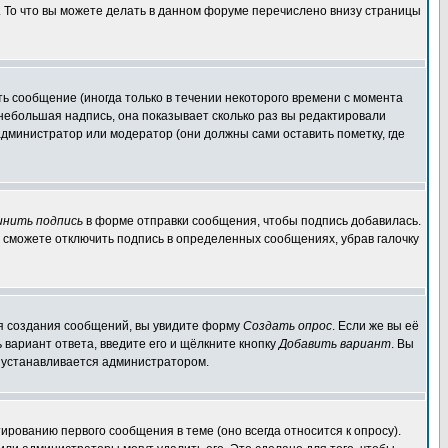
. То что вы можете делать в данном форуме перечислено внизу страницы
ь сообщение (иногда только в течении некоторого времени с момента
 небольшая надпись, она показывает сколько раз вы редактировали
администратор или модератор (они должны сами оставить пометку, где
инить подпись
в форме отправки сообщения, чтобы подпись добавилась.
 сможете отключить подпись в определенных сообщениях, убрав галочку
для создания сообщений, вы увидите форму
Создать опрос
. Если же вы её
ь вариант ответа, введите его и щёлкните кнопку
Добавить вариант
. Вы
о устанавливается администратором.
ированию первого сообщения в теме (оно всегда относится к опросу).