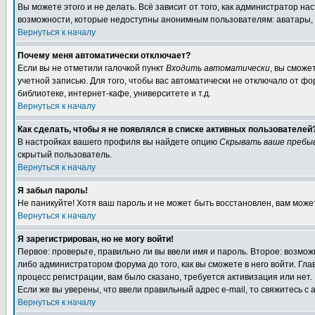
Вы можете этого и не делать. Всё зависит от того, как администратор 
возможности, которые недоступны анонимным пользователям: аватары, лич
Вернуться к началу
Почему меня автоматически отключает?
Если вы не отметили галочкой пункт
Входить автоматически
, вы сможе
учетной записью. Для того, чтобы вас автоматически не отключало от ф
библиотеке, интернет-кафе, университете и т.д.
Вернуться к началу
Как сделать, чтобы я не появлялся в списке активных пользователей
В настройках вашего профиля вы найдете опцию
Скрывать ваше пребы
скрытый пользователь.
Вернуться к началу
Я забыл пароль!
Не паникуйте! Хотя ваш пароль и не может быть восстановлен, вам може
Вернуться к началу
Я зарегистрирован, но не могу войти!
Первое: проверьте, правильно ли вы ввели имя и пароль. Второе: возм
либо администратором форума до того, как вы сможете в него войти. Г
процесс регистрации, вам было сказано, требуется активизация или нет. 
Если же вы уверены, что ввели правильный адрес e-mail, то свяжитесь 
Вернуться к началу