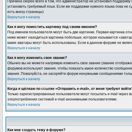
Причина скорее всего в том, что администратор не установил поддержку
установить требуемый язык. Если же поддержки нужного языка пока не 
есть внизу страницы)
Вернуться к началу
Как я могу поместить картинку под своим именем?
Под именем пользователя могут быть две картинки. Первая картинка отн
ниже может находиться картинка побольше, которая называется «аватара
какие аватары могут быть использованы. Если в данном форуме не вклю
Вернуться к началу
Как я могу изменить свое звание?
Обычно вы не можете напрямую изменить свое звание (звание отображае
форумов используют звания, чтобы показать какое количество сообще
звания. Пожалуйста, не засоряйте форум ненужными сообщениями только
Вернуться к началу
Когда я щёлкаю по ссылке «Отправить e-mail», от меня требуют войти
Только зарегистрированные пользователи могут посылать e-mail через 
злоупотребления системой e-mail анонимными пользователями.
Вернуться к началу
Как мне создать тему в форуме?