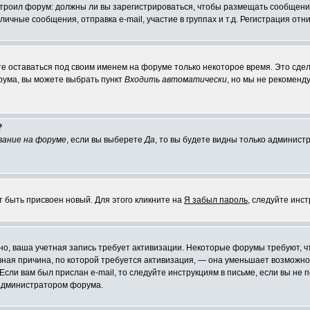
настроил форум: должны ли вы зарегистрироваться, чтобы размещать сообщени
ные сообщения, отправка e-mail, участие в группах и т.д. Регистрация отни
те оставаться под своим именем на форуме только некоторое время. Это сдел
орума, вы можете выбрать пункт
Входить автоматически
, но мы не рекоменд
?
вание на форуме
, если вы выберете
Да
, то вы будете видны только админист
т быть присвоен новый. Для этого кликните на
Я забыл пароль
, следуйте инс
ожно, ваша учетная запись требует активизации. Некоторые форумы требуют,
лавная причина, по которой требуется активизация, — она уменьшает возмож
Если вам был прислан e-mail, то следуйте инструкциям в письме, если вы не п
с администратором форума.