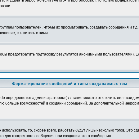
ь или удалять опрос, но если уже кто-то проголосовал, то только модераторы
овали.
уппам пользователей. Чтобы их просматривать, создавать сообщения и т.д.
ешение, свяжитесь с ними.
обы предотвратить подтасовку результатов анонимными пользователями). Если
Форматирование сообщений и типы создаваемых тем
e определяется администратором (вы также можете отключить его в каждом 
ователю больше возможностей в создании сообщений. За дополнительной инфо
использовать, то, скорее всего, работать будут лишь несколько тэгов. Это с
его для конкретного сообщения при создании этого сообщения.