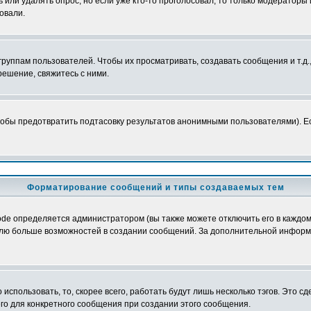
ь или удалять опрос, но если уже кто-то проголосовал, то только модераторы
овали.
уппам пользователей. Чтобы их просматривать, создавать сообщения и т.д.
ешение, свяжитесь с ними.
обы предотвратить подтасовку результатов анонимными пользователями). Если
Форматирование сообщений и типы создаваемых тем
e определяется администратором (вы также можете отключить его в каждом 
ователю больше возможностей в создании сообщений. За дополнительной инфо
использовать, то, скорее всего, работать будут лишь несколько тэгов. Это с
его для конкретного сообщения при создании этого сообщения.