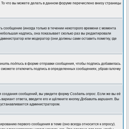
. То что вы можете делать в данном форуме перечислено внизу страницы
ь сообщение (иногда только в течении некоторого времени с момента
 небольшая надпись, она показывает сколько раз вы редактировали
администратор или модератор (они должны сами оставить пометку, где
инить подпись
в форме отправки сообщения, чтобы подпись добавилась.
 сможете отключить подпись в определенных сообщениях, убрав галочку
для создания сообщений, вы увидите форму
Создать опрос
. Если же вы её
ь вариант ответа, введите его и щёлкните кнопку
Добавить вариант
. Вы
о устанавливается администратором.
ированию первого сообщения в теме (оно всегда относится к опросу).