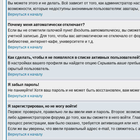
Вы можете этого и не делать. Всё зависит от того, как администратор 
возможности, которые недоступны анонимным пользователям: аватары, лич
Вернуться к началу
Почему меня автоматически отключает?
Если вы не отметили галочкой пункт
Входить автоматически
, вы сможе
учетной записью. Для того, чтобы вас автоматически не отключало от ф
библиотеке, интернет-кафе, университете и т.д.
Вернуться к началу
Как сделать, чтобы я не появлялся в списке активных пользователей
В настройках вашего профиля вы найдете опцию
Скрывать ваше пребы
скрытый пользователь.
Вернуться к началу
Я забыл пароль!
Не паникуйте! Хотя ваш пароль и не может быть восстановлен, вам може
Вернуться к началу
Я зарегистрирован, но не могу войти!
Первое: проверьте, правильно ли вы ввели имя и пароль. Второе: возм
либо администратором форума до того, как вы сможете в него войти. Г
процесс регистрации, вам было сказано, требуется активизация или нет. 
Если же вы уверены, что ввели правильный адрес e-mail, то свяжитесь 
Вернуться к началу