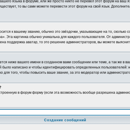
 вашего языка в форуме, или же просто никто не перевёл этот форум на ваш 
существует, то вы сами можете перевести этот форум на свой язык. Дополни
осится к вашему званию, обычно это звёздочки, указывающие на то, сколько 
». Эта картинка обычно уникальна для каждого пользователя. От администрат
чена поддержка аватар, то это решение администраторов, вы можете выяснит
тся ниже вашего имени в созданном вами сообщении или теме, а так же в ва
ний было написано и чтобы идентифицировать определенных пользователей:
 для того, чтобы повысить ваше звание, за это модератор или администрат
?
встроенную в форум форму (если эта возможность вообще разрешена админис
Создание сообщений