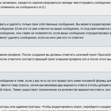
ам, возможно, придется зарегистрироваться прежде чем отправить сообщение
отвечать на сообщения и т.д.
)
ать и удалять только свои собственные сообщения. Вы можете редактироват
ообщению. Если кто-то уже ответил на ваше сообщение, то под ним появится
 сообщение, она также не появляется, если ваше сообщение отредактировал 
могут удалить сообщение, если на него уже кто-то ответил.
 своем профиле. После создания вы должны отметить галочкой пункт
Присоед
если отметите соответствующий пункт в вашем профиле (но и после этого вы
сообщение в теме, если у вас есть на это права) чуть ниже основной формы 
ы ввести тему опроса, затем как минимум два варианта ответа (чтобы добавит
й опрос. Также существует ограничение на количество вариантов ответа, он
ераторы или администраторы. Чтобы редактировать опрос, перейдите к редакт