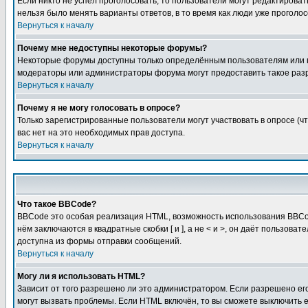
Если никто не успел проголосовать, то пользователи могут редактироват
нельзя было менять варианты ответов, в то время как люди уже проголос
Вернуться к началу
Почему мне недоступны некоторые форумы?
Некоторые форумы доступны только определённым пользователям или гр
модераторы или администраторы форума могут предоставить такое разр
Вернуться к началу
Почему я не могу голосовать в опросе?
Только зарегистрированные пользователи могут участвовать в опросе (чт
вас нет на это необходимых прав доступа.
Вернуться к началу
Что такое BBCode?
BBCode это особая реализация HTML, возможность использования BBCod
нём заключаются в квадратные скобки [ и ], а не < и >, он даёт польз
доступна из формы отправки сообщений.
Вернуться к началу
Могу ли я использовать HTML?
Зависит от того разрешено ли это администратором. Если разрешено его 
могут вызвать проблемы. Если HTML включён, то вы сможете выключить 