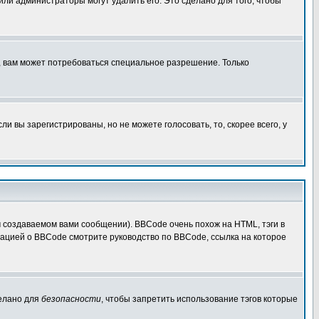
 или администраторы могут удалить его. Это сделано для того, чтобы
, вам может потребоваться специальное разрешение. Только
 вы зарегистрированы, но не можете голосовать, то, скорее всего, у
создаваемом вами сообщении). BBCode очень похож на HTML, тэги в
рмацией о BBCode смотрите руководство по BBCode, ссылка на которое
делано для
безопасности
, чтобы запретить использование тэгов которые