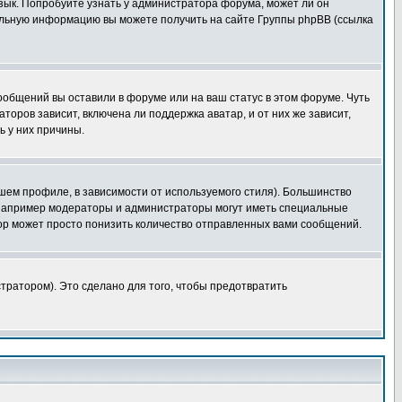
язык. Попробуйте узнать у администратора форума, может ли он
тельную информацию вы можете получить на сайте Группы phpBB (ссылка
сообщений вы оставили в форуме или на ваш статус в этом форуме. Чуть
оров зависит, включена ли поддержка аватар, и от них же зависит,
ь у них причины.
шем профиле, в зависимости от используемого стиля). Большинство
 например модераторы и администраторы могут иметь специальные
ор может просто понизить количество отправленных вами сообщений.
тратором). Это сделано для того, чтобы предотвратить