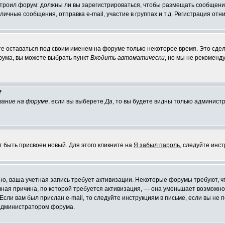
настроил форум: должны ли вы зарегистрироваться, чтобы размещать сообщени
ные сообщения, отправка e-mail, участие в группах и т.д. Регистрация отни
те оставаться под своим именем на форуме только некоторое время. Это сдел
орума, вы можете выбрать пункт
Входить автоматически
, но мы не рекоменд
?
вание на форуме
, если вы выберете
Да
, то вы будете видны только админист
т быть присвоен новый. Для этого кликните на
Я забыл пароль
, следуйте инс
ожно, ваша учетная запись требует активизации. Некоторые форумы требуют,
лавная причина, по которой требуется активизация, — она уменьшает возмож
Если вам был прислан e-mail, то следуйте инструкциям в письме, если вы не п
с администратором форума.