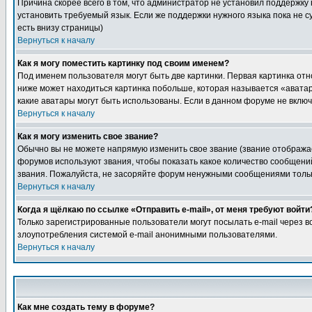
Причина скорее всего в том, что администратор не установил поддержку
установить требуемый язык. Если же поддержки нужного языка пока не 
есть внизу страницы)
Вернуться к началу
Как я могу поместить картинку под своим именем?
Под именем пользователя могут быть две картинки. Первая картинка отн
ниже может находиться картинка побольше, которая называется «аватара
какие аватары могут быть использованы. Если в данном форуме не вклю
Вернуться к началу
Как я могу изменить свое звание?
Обычно вы не можете напрямую изменить свое звание (звание отображае
форумов используют звания, чтобы показать какое количество сообще
звания. Пожалуйста, не засоряйте форум ненужными сообщениями только
Вернуться к началу
Когда я щёлкаю по ссылке «Отправить e-mail», от меня требуют войти
Только зарегистрированные пользователи могут посылать e-mail через 
злоупотребления системой e-mail анонимными пользователями.
Вернуться к началу
Как мне создать тему в форуме?