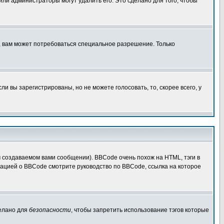
 или администраторы могут удалить его. Это сделано для того, чтобы
, вам может потребоваться специальное разрешение. Только
 вы зарегистрированы, но не можете голосовать, то, скорее всего, у
создаваемом вами сообщении). BBCode очень похож на HTML, тэги в
рмацией о BBCode смотрите руководство по BBCode, ссылка на которое
делано для
безопасности
, чтобы запретить использование тэгов которые