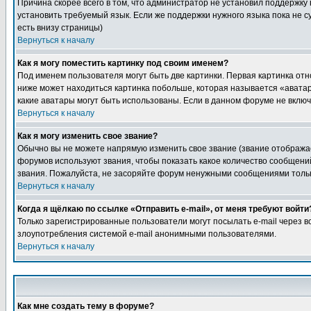
Причина скорее всего в том, что администратор не установил поддержку
установить требуемый язык. Если же поддержки нужного языка пока не 
есть внизу страницы)
Вернуться к началу
Как я могу поместить картинку под своим именем?
Под именем пользователя могут быть две картинки. Первая картинка отн
ниже может находиться картинка побольше, которая называется «аватара
какие аватары могут быть использованы. Если в данном форуме не вклю
Вернуться к началу
Как я могу изменить свое звание?
Обычно вы не можете напрямую изменить свое звание (звание отображае
форумов используют звания, чтобы показать какое количество сообще
звания. Пожалуйста, не засоряйте форум ненужными сообщениями только
Вернуться к началу
Когда я щёлкаю по ссылке «Отправить e-mail», от меня требуют войти
Только зарегистрированные пользователи могут посылать e-mail через 
злоупотребления системой e-mail анонимными пользователями.
Вернуться к началу
Как мне создать тему в форуме?