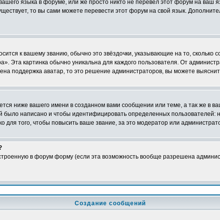
 вашего языка в форуме, или же просто никто не перевёл этот форум на ваш 
существует, то вы сами можете перевести этот форум на свой язык. Дополни
осится к вашему званию, обычно это звёздочки, указывающие на то, сколько 
». Эта картинка обычно уникальна для каждого пользователя. От администрат
чена поддержка аватар, то это решение администраторов, вы можете выяснит
тся ниже вашего имени в созданном вами сообщении или теме, а так же в ва
ний было написано и чтобы идентифицировать определенных пользователей:
 для того, чтобы повысить ваше звание, за это модератор или администрат
?
встроенную в форум форму (если эта возможность вообще разрешена админис
Создание сообщений