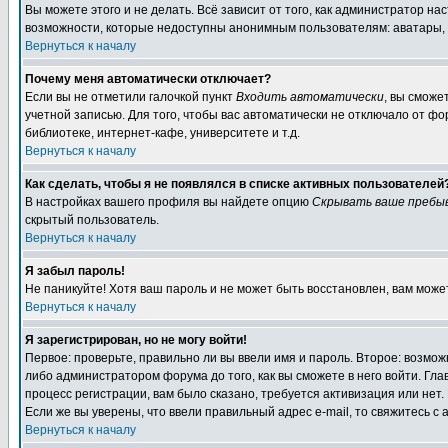
Вы можете этого и не делать. Всё зависит от того, как администратор 
возможности, которые недоступны анонимным пользователям: аватары, лич
Вернуться к началу
Почему меня автоматически отключает?
Если вы не отметили галочкой пункт
Входить автоматически
, вы сможе
учетной записью. Для того, чтобы вас автоматически не отключало от ф
библиотеке, интернет-кафе, университете и т.д.
Вернуться к началу
Как сделать, чтобы я не появлялся в списке активных пользователей
В настройках вашего профиля вы найдете опцию
Скрывать ваше пребы
скрытый пользователь.
Вернуться к началу
Я забыл пароль!
Не паникуйте! Хотя ваш пароль и не может быть восстановлен, вам може
Вернуться к началу
Я зарегистрирован, но не могу войти!
Первое: проверьте, правильно ли вы ввели имя и пароль. Второе: возм
либо администратором форума до того, как вы сможете в него войти. Г
процесс регистрации, вам было сказано, требуется активизация или нет. 
Если же вы уверены, что ввели правильный адрес e-mail, то свяжитесь 
Вернуться к началу