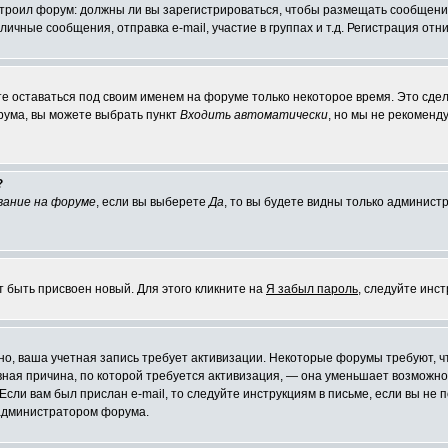
настроил форум: должны ли вы зарегистрироваться, чтобы размещать сообщени
ные сообщения, отправка e-mail, участие в группах и т.д. Регистрация отни
те оставаться под своим именем на форуме только некоторое время. Это сдел
орума, вы можете выбрать пункт
Входить автоматически
, но мы не рекоменд
?
вание на форуме
, если вы выберете
Да
, то вы будете видны только админист
т быть присвоен новый. Для этого кликните на
Я забыл пароль
, следуйте инс
ожно, ваша учетная запись требует активизации. Некоторые форумы требуют,
лавная причина, по которой требуется активизация, — она уменьшает возмож
Если вам был прислан e-mail, то следуйте инструкциям в письме, если вы не п
с администратором форума.