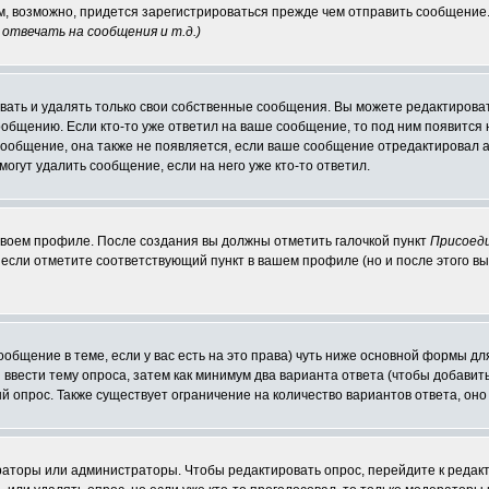
ам, возможно, придется зарегистрироваться прежде чем отправить сообщение
отвечать на сообщения и т.д.
)
ать и удалять только свои собственные сообщения. Вы можете редактироват
ообщению. Если кто-то уже ответил на ваше сообщение, то под ним появится
 сообщение, она также не появляется, если ваше сообщение отредактировал 
могут удалить сообщение, если на него уже кто-то ответил.
 своем профиле. После создания вы должны отметить галочкой пункт
Присоед
если отметите соответствующий пункт в вашем профиле (но и после этого вы
сообщение в теме, если у вас есть на это права) чуть ниже основной формы 
ы ввести тему опроса, затем как минимум два варианта ответа (чтобы добавит
й опрос. Также существует ограничение на количество вариантов ответа, он
ераторы или администраторы. Чтобы редактировать опрос, перейдите к редакт