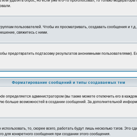
ь или удалять опрос, но если уже кто-то проголосовал, то только модераторы
овали.
уппам пользователей. Чтобы их просматривать, создавать сообщения и т.д.
ешение, свяжитесь с ними.
обы предотвратить подтасовку результатов анонимными пользователями). Если
Форматирование сообщений и типы создаваемых тем
e определяется администратором (вы также можете отключить его в каждом 
ователю больше возможностей в создании сообщений. За дополнительной инфо
использовать, то, скорее всего, работать будут лишь несколько тэгов. Это с
его для конкретного сообщения при создании этого сообщения.