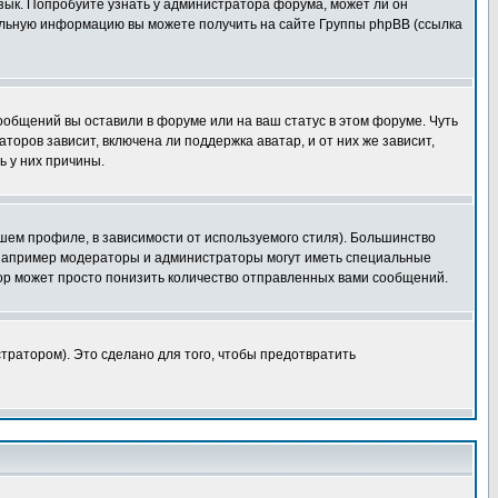
язык. Попробуйте узнать у администратора форума, может ли он
тельную информацию вы можете получить на сайте Группы phpBB (ссылка
сообщений вы оставили в форуме или на ваш статус в этом форуме. Чуть
оров зависит, включена ли поддержка аватар, и от них же зависит,
ь у них причины.
шем профиле, в зависимости от используемого стиля). Большинство
 например модераторы и администраторы могут иметь специальные
ор может просто понизить количество отправленных вами сообщений.
тратором). Это сделано для того, чтобы предотвратить