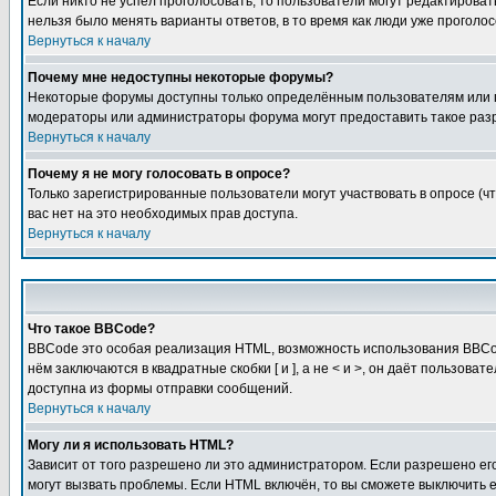
Если никто не успел проголосовать, то пользователи могут редактироват
нельзя было менять варианты ответов, в то время как люди уже проголос
Вернуться к началу
Почему мне недоступны некоторые форумы?
Некоторые форумы доступны только определённым пользователям или гр
модераторы или администраторы форума могут предоставить такое разр
Вернуться к началу
Почему я не могу голосовать в опросе?
Только зарегистрированные пользователи могут участвовать в опросе (чт
вас нет на это необходимых прав доступа.
Вернуться к началу
Что такое BBCode?
BBCode это особая реализация HTML, возможность использования BBCod
нём заключаются в квадратные скобки [ и ], а не < и >, он даёт польз
доступна из формы отправки сообщений.
Вернуться к началу
Могу ли я использовать HTML?
Зависит от того разрешено ли это администратором. Если разрешено его 
могут вызвать проблемы. Если HTML включён, то вы сможете выключить 