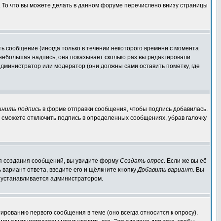
. То что вы можете делать в данном форуме перечислено внизу страницы
ь сообщение (иногда только в течении некоторого времени с момента
 небольшая надпись, она показывает сколько раз вы редактировали
администратор или модератор (они должны сами оставить пометку, где
инить подпись
в форме отправки сообщения, чтобы подпись добавилась.
 сможете отключить подпись в определенных сообщениях, убрав галочку
для создания сообщений, вы увидите форму
Создать опрос
. Если же вы её
ь вариант ответа, введите его и щёлкните кнопку
Добавить вариант
. Вы
о устанавливается администратором.
ированию первого сообщения в теме (оно всегда относится к опросу).