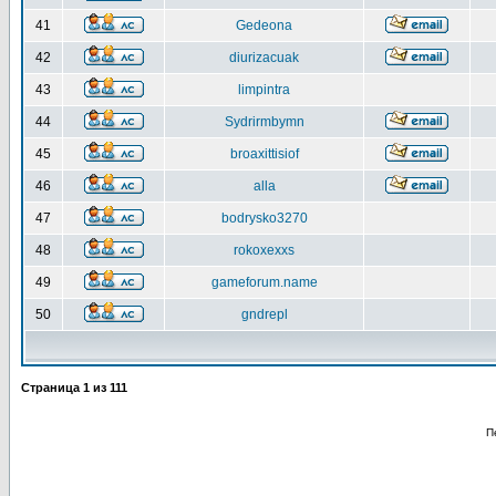
41
Gedeona
42
diurizacuak
43
limpintra
44
Sydrirmbymn
45
broaxittisiof
46
alla
47
bodrysko3270
48
rokoxexxs
49
gameforum.name
50
gndrepl
Страница
1
из
111
П