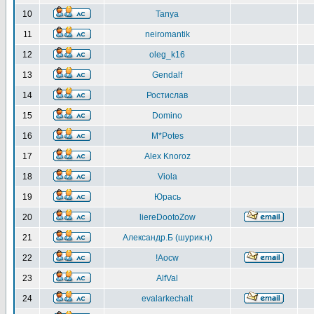
10
Tanya
11
neiromantik
12
oleg_k16
13
Gendalf
14
Ростислав
15
Domino
16
M*Potes
17
Alex Knoroz
18
Viola
19
Юрась
20
liereDootoZow
21
Александр.Б (шурик.н)
22
!Aocw
23
AlfVal
24
evalarkechalt