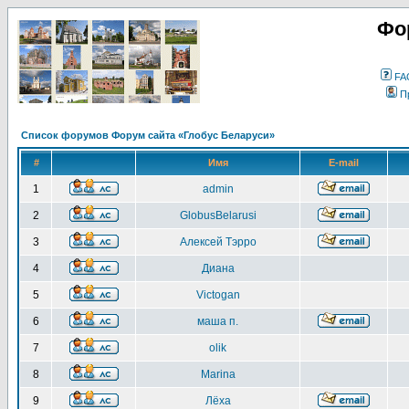
Фо
FA
П
Список форумов Форум сайта «Глобус Беларуси»
#
Имя
E-mail
1
admin
2
GlobusBelarusi
3
Алексей Тэрро
4
Диана
5
Victogan
6
маша п.
7
olik
8
Marina
9
Лёха