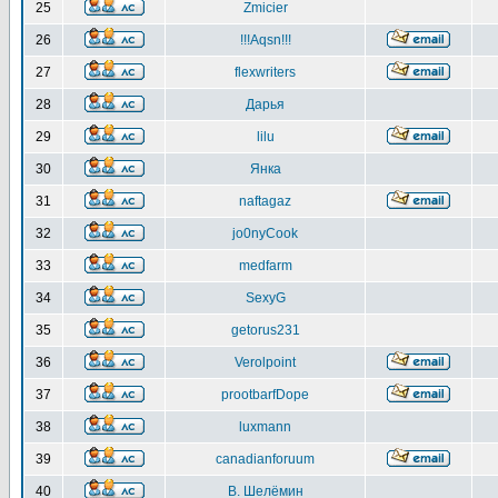
25
Zmicier
26
!!!Aqsn!!!
27
flexwriters
28
Дарья
29
lilu
30
Янка
31
naftagaz
32
jo0nyCook
33
medfarm
34
SexyG
35
getorus231
36
Verolpoint
37
prootbarfDope
38
luxmann
39
canadianforuum
40
В. Шелёмин