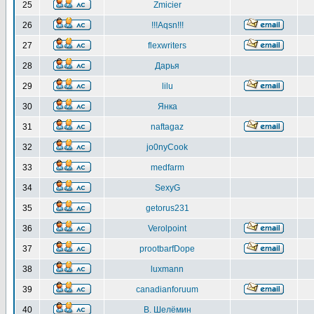
25
Zmicier
26
!!!Aqsn!!!
27
flexwriters
28
Дарья
29
lilu
30
Янка
31
naftagaz
32
jo0nyCook
33
medfarm
34
SexyG
35
getorus231
36
Verolpoint
37
prootbarfDope
38
luxmann
39
canadianforuum
40
В. Шелёмин