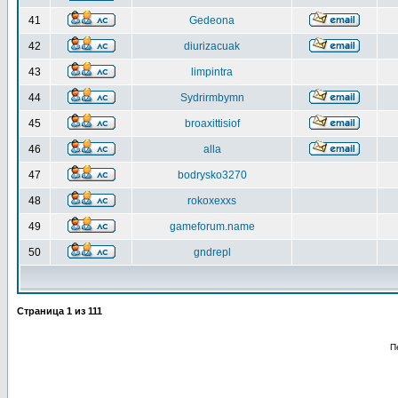
41
Gedeona
42
diurizacuak
43
limpintra
44
Sydrirmbymn
45
broaxittisiof
46
alla
47
bodrysko3270
48
rokoxexxs
49
gameforum.name
50
gndrepl
Страница
1
из
111
П