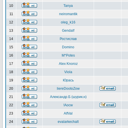
10
Tanya
11
neiromantik
12
oleg_k16
13
Gendalf
14
Ростислав
15
Domino
16
M*Potes
17
Alex Knoroz
18
Viola
19
Юрась
20
liereDootoZow
21
Александр.Б (шурик.н)
22
!Aocw
23
AlfVal
24
evalarkechalt