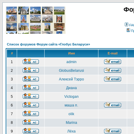
Фо
FA
П
Список форумов Форум сайта «Глобус Беларуси»
#
Имя
E-mail
1
admin
2
GlobusBelarusi
3
Алексей Тэрро
4
Диана
5
Victogan
6
маша п.
7
olik
8
Marina
9
Лёха