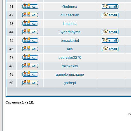
41
Gedeona
42
diurizacuak
43
limpintra
44
Sydrirmbymn
45
broaxittisiof
46
alla
47
bodrysko3270
48
rokoxexxs
49
gameforum.name
50
gndrepl
Страница
1
из
111
П