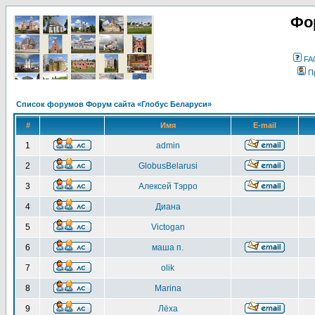
Фо
FA
П
Список форумов Форум сайта «Глобус Беларуси»
#
Имя
E-mail
1
admin
2
GlobusBelarusi
3
Алексей Тэрро
4
Диана
5
Victogan
6
маша п.
7
olik
8
Marina
9
Лёха