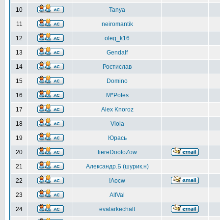
10
Tanya
11
neiromantik
12
oleg_k16
13
Gendalf
14
Ростислав
15
Domino
16
M*Potes
17
Alex Knoroz
18
Viola
19
Юрась
20
liereDootoZow
21
Александр.Б (шурик.н)
22
!Aocw
23
AlfVal
24
evalarkechalt