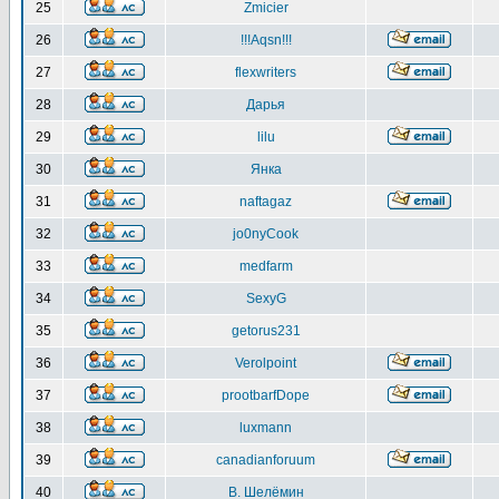
25
Zmicier
26
!!!Aqsn!!!
27
flexwriters
28
Дарья
29
lilu
30
Янка
31
naftagaz
32
jo0nyCook
33
medfarm
34
SexyG
35
getorus231
36
Verolpoint
37
prootbarfDope
38
luxmann
39
canadianforuum
40
В. Шелёмин