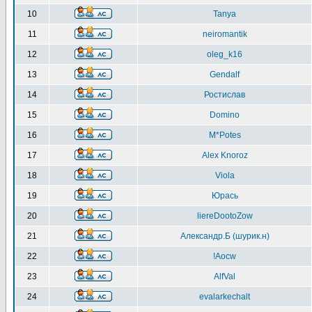
10
Tanya
11
neiromantik
12
oleg_k16
13
Gendalf
14
Ростислав
15
Domino
16
M*Potes
17
Alex Knoroz
18
Viola
19
Юрась
20
liereDootoZow
21
Александр.Б (шурик.н)
22
!Aocw
23
AlfVal
24
evalarkechalt