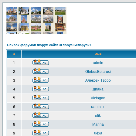
Список форумов Форум сайта «Глобус Беларуси»
#
Имя
1
admin
2
GlobusBelarusi
3
Алексей Тэрро
4
Диана
5
Victogan
6
маша п.
7
olik
8
Marina
9
Лёха