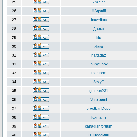
25
Zmicier
26
!!!Aqsn!!!
27
flexwriters
28
Дарья
29
lilu
30
Янка
31
naftagaz
32
jo0nyCook
33
medfarm
34
SexyG
35
getorus231
36
Verolpoint
37
prootbarfDope
38
luxmann
39
canadianforuum
40
В. Шелёмин