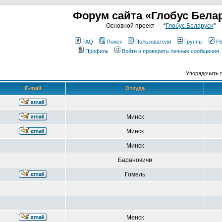
Форум сайта «Глобус Бела
Основной проект — “
Глобус Беларуси
"
FAQ
Поиск
Пользователи
Группы
Ре
Профиль
Войти и проверить личные сообщения
Упорядочить 
E-mail
Откуда
Минск
Минск
Минск
Барановичи
Гомель
Менск