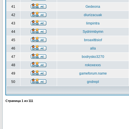
41
Gedeona
42
diurizacuak
43
limpintra
44
Sydrirmbymn
45
broaxittisiof
46
alla
47
bodrysko3270
48
rokoxexxs
49
gameforum.name
50
gndrepl
Страница
1
из
111