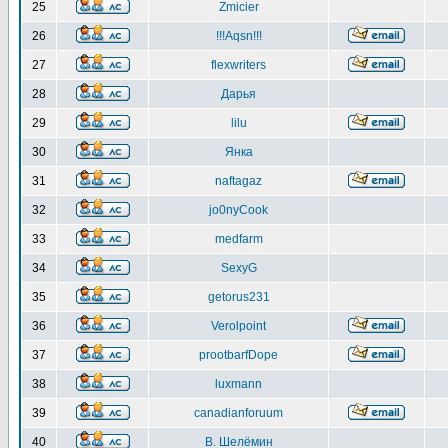
25
Zmicier
26
!!!Aqsn!!!
27
flexwriters
28
Дарья
29
lilu
30
Янка
31
naftagaz
32
jo0nyCook
33
medfarm
34
SexyG
35
getorus231
36
Verolpoint
37
prootbarfDope
38
luxmann
39
canadianforuum
40
В. Шелёмин