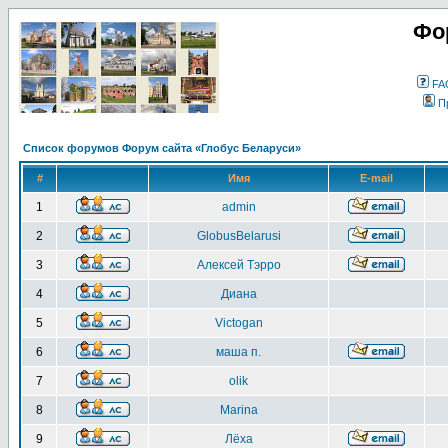
Фо
FA
П
Список форумов Форум сайта «Глобус Беларуси»
#
Имя
E-mail
1
admin
2
GlobusBelarusi
3
Алексей Тэрро
4
Диана
5
Victogan
6
маша п.
7
olik
8
Marina
9
Лёха