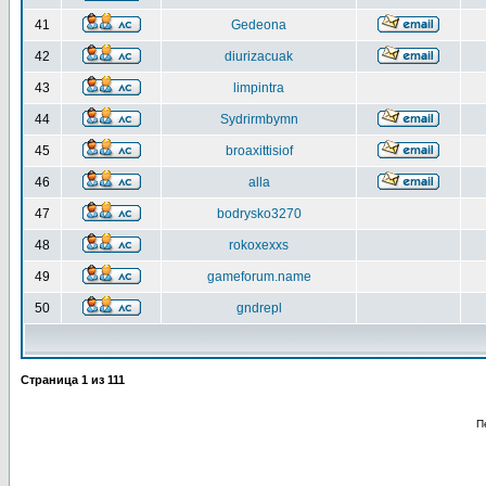
41
Gedeona
42
diurizacuak
43
limpintra
44
Sydrirmbymn
45
broaxittisiof
46
alla
47
bodrysko3270
48
rokoxexxs
49
gameforum.name
50
gndrepl
Страница
1
из
111
П