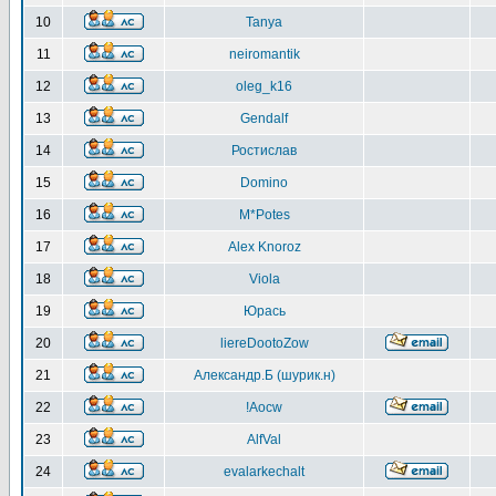
10
Tanya
11
neiromantik
12
oleg_k16
13
Gendalf
14
Ростислав
15
Domino
16
M*Potes
17
Alex Knoroz
18
Viola
19
Юрась
20
liereDootoZow
21
Александр.Б (шурик.н)
22
!Aocw
23
AlfVal
24
evalarkechalt