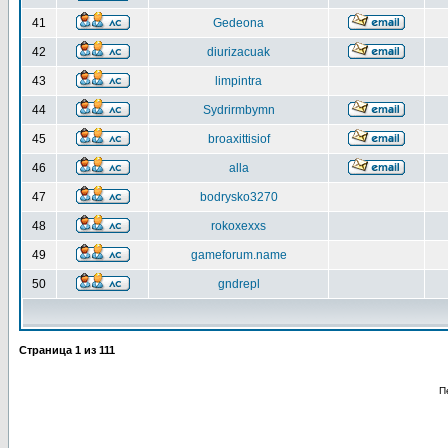
41
Gedeona
42
diurizacuak
43
limpintra
44
Sydrirmbymn
45
broaxittisiof
46
alla
47
bodrysko3270
48
rokoxexxs
49
gameforum.name
50
gndrepl
Страница
1
из
111
П