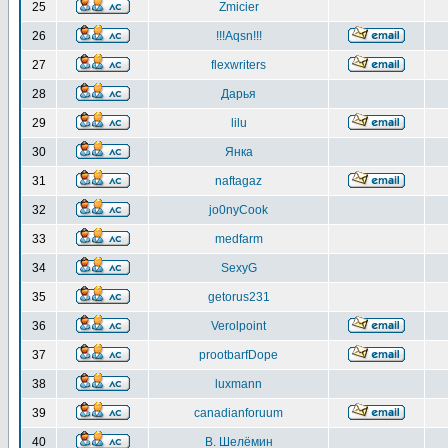
25
Zmicier
26
!!!Aqsn!!!
27
flexwriters
28
Дарья
29
lilu
30
Янка
31
naftagaz
32
jo0nyCook
33
medfarm
34
SexyG
35
getorus231
36
Verolpoint
37
prootbarfDope
38
luxmann
39
canadianforuum
40
В. Шелёмин