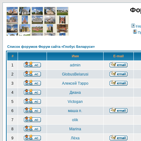
Фо
FA
П
Список форумов Форум сайта «Глобус Беларуси»
#
Имя
E-mail
1
admin
2
GlobusBelarusi
3
Алексей Тэрро
4
Диана
5
Victogan
6
маша п.
7
olik
8
Marina
9
Лёха