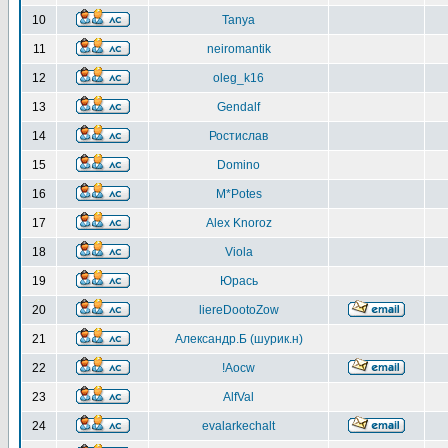
10
Tanya
11
neiromantik
12
oleg_k16
13
Gendalf
14
Ростислав
15
Domino
16
M*Potes
17
Alex Knoroz
18
Viola
19
Юрась
20
liereDootoZow
21
Александр.Б (шурик.н)
22
!Aocw
23
AlfVal
24
evalarkechalt