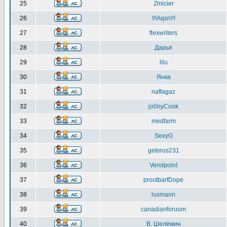
25
Zmicier
26
!!!Aqsn!!!
27
flexwriters
28
Дарья
29
lilu
30
Янка
31
naftagaz
32
jo0nyCook
33
medfarm
34
SexyG
35
getorus231
36
Verolpoint
37
prootbarfDope
38
luxmann
39
canadianforuum
40
В. Шелёмин