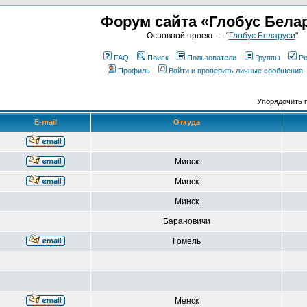
Форум сайта «Глобус Бела
Основной проект — “
Глобус Беларуси
"
FAQ
Поиск
Пользователи
Группы
Ре
Профиль
Войти и проверить личные сообщения
Упорядочить 
E-mail
Откуда
Минск
Минск
Минск
Барановичи
Гомель
Менск