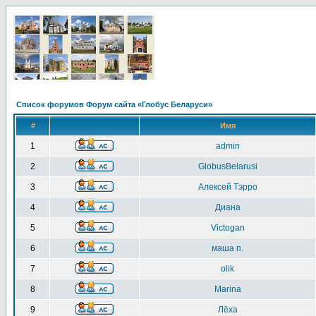
Список форумов Форум сайта «Глобус Беларуси»
#
Имя
1
admin
2
GlobusBelarusi
3
Алексей Тэрро
4
Диана
5
Victogan
6
маша п.
7
olik
8
Marina
9
Лёха