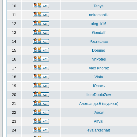
10
Tanya
11
neiromantik
12
oleg_k16
13
Gendalf
14
Ростислав
15
Domino
16
M*Potes
17
Alex Knoroz
18
Viola
19
Юрась
20
liereDootoZow
21
Александр.Б (шурик.н)
22
!Aocw
23
AlfVal
24
evalarkechalt