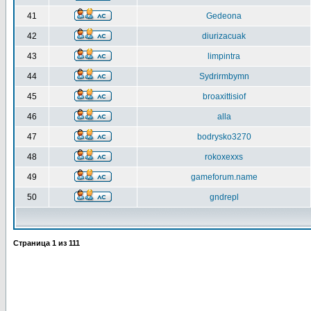
41
Gedeona
42
diurizacuak
43
limpintra
44
Sydrirmbymn
45
broaxittisiof
46
alla
47
bodrysko3270
48
rokoxexxs
49
gameforum.name
50
gndrepl
Страница
1
из
111