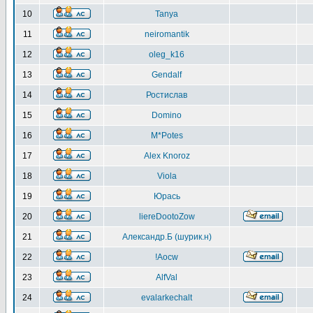
10
Tanya
11
neiromantik
12
oleg_k16
13
Gendalf
14
Ростислав
15
Domino
16
M*Potes
17
Alex Knoroz
18
Viola
19
Юрась
20
liereDootoZow
21
Александр.Б (шурик.н)
22
!Aocw
23
AlfVal
24
evalarkechalt