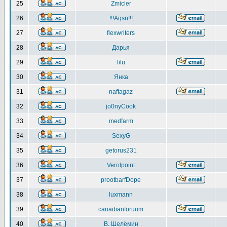
25
Zmicier
26
!!!Aqsn!!!
27
flexwriters
28
Дарья
29
lilu
30
Янка
31
naftagaz
32
jo0nyCook
33
medfarm
34
SexyG
35
getorus231
36
Verolpoint
37
prootbarfDope
38
luxmann
39
canadianforuum
40
В. Шелёмин