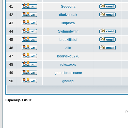
41
Gedeona
42
diurizacuak
43
limpintra
44
Sydrirmbymn
45
broaxittisiof
46
alla
47
bodrysko3270
48
rokoxexxs
49
gameforum.name
50
gndrepl
Страница
1
из
111
П