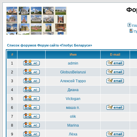
Фо
FA
П
Список форумов Форум сайта «Глобус Беларуси»
#
Имя
E-mail
1
admin
2
GlobusBelarusi
3
Алексей Тэрро
4
Диана
5
Victogan
6
маша п.
7
olik
8
Marina
9
Лёха