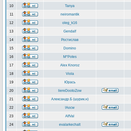
10
Tanya
11
neiromantik
12
oleg_k16
13
Gendalf
14
Ростислав
15
Domino
16
M*Potes
17
Alex Knoroz
18
Viola
19
Юрась
20
liereDootoZow
21
Александр.Б (шурик.н)
22
!Aocw
23
AlfVal
24
evalarkechalt