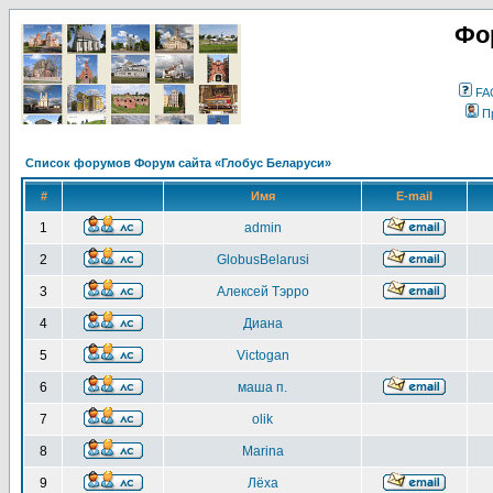
Фо
FA
П
Список форумов Форум сайта «Глобус Беларуси»
#
Имя
E-mail
1
admin
2
GlobusBelarusi
3
Алексей Тэрро
4
Диана
5
Victogan
6
маша п.
7
olik
8
Marina
9
Лёха