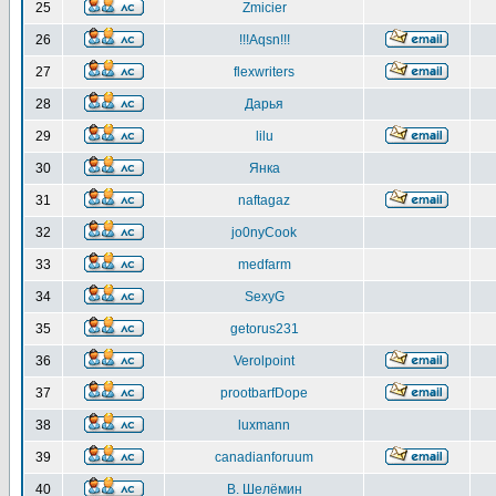
25
Zmicier
26
!!!Aqsn!!!
27
flexwriters
28
Дарья
29
lilu
30
Янка
31
naftagaz
32
jo0nyCook
33
medfarm
34
SexyG
35
getorus231
36
Verolpoint
37
prootbarfDope
38
luxmann
39
canadianforuum
40
В. Шелёмин