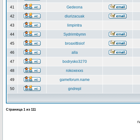
41
Gedeona
42
diurizacuak
43
limpintra
44
Sydrirmbymn
45
broaxittisiof
46
alla
47
bodrysko3270
48
rokoxexxs
49
gameforum.name
50
gndrepl
Страница
1
из
111
П