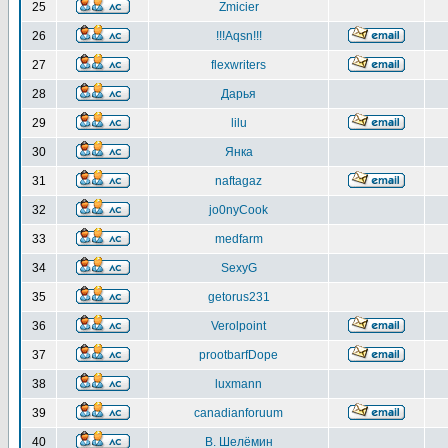
25
Zmicier
26
!!!Aqsn!!!
27
flexwriters
28
Дарья
29
lilu
30
Янка
31
naftagaz
32
jo0nyCook
33
medfarm
34
SexyG
35
getorus231
36
Verolpoint
37
prootbarfDope
38
luxmann
39
canadianforuum
40
В. Шелёмин