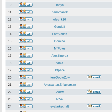
10
Tanya
11
neiromantik
12
oleg_k16
13
Gendalf
14
Ростислав
15
Domino
16
M*Potes
17
Alex Knoroz
18
Viola
19
Юрась
20
liereDootoZow
21
Александр.Б (шурик.н)
22
!Aocw
23
AlfVal
24
evalarkechalt