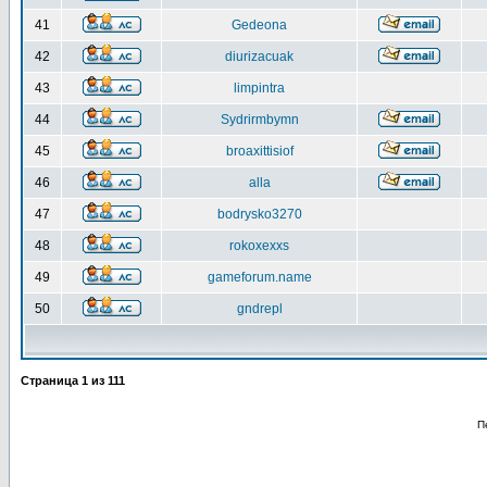
41
Gedeona
42
diurizacuak
43
limpintra
44
Sydrirmbymn
45
broaxittisiof
46
alla
47
bodrysko3270
48
rokoxexxs
49
gameforum.name
50
gndrepl
Страница
1
из
111
П