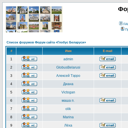
Фо
FA
П
Список форумов Форум сайта «Глобус Беларуси»
#
Имя
E-mail
1
admin
2
GlobusBelarusi
3
Алексей Тэрро
4
Диана
5
Victogan
6
маша п.
7
olik
8
Marina
9
Лёха