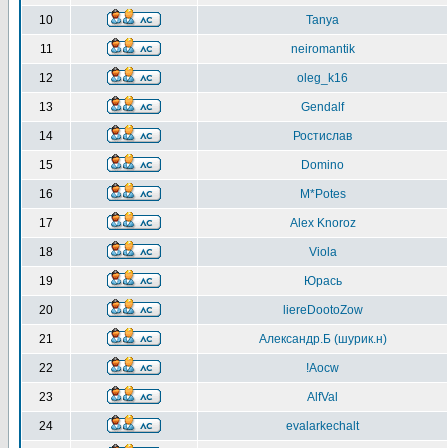
10
Tanya
11
neiromantik
12
oleg_k16
13
Gendalf
14
Ростислав
15
Domino
16
M*Potes
17
Alex Knoroz
18
Viola
19
Юрась
20
liereDootoZow
21
Александр.Б (шурик.н)
22
!Aocw
23
AlfVal
24
evalarkechalt