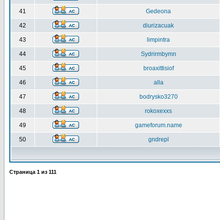
41
Gedeona
42
diurizacuak
43
limpintra
44
Sydrirmbymn
45
broaxittisiof
46
alla
47
bodrysko3270
48
rokoxexxs
49
gameforum.name
50
gndrepl
Страница
1
из
111