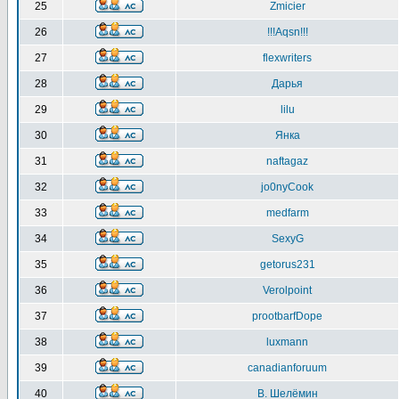
25
Zmicier
26
!!!Aqsn!!!
27
flexwriters
28
Дарья
29
lilu
30
Янка
31
naftagaz
32
jo0nyCook
33
medfarm
34
SexyG
35
getorus231
36
Verolpoint
37
prootbarfDope
38
luxmann
39
canadianforuum
40
В. Шелёмин