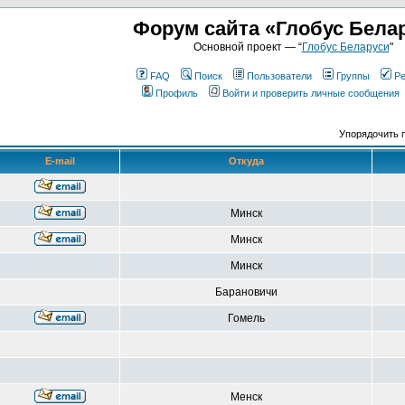
Форум сайта «Глобус Бела
Основной проект — “
Глобус Беларуси
"
FAQ
Поиск
Пользователи
Группы
Ре
Профиль
Войти и проверить личные сообщения
Упорядочить 
E-mail
Откуда
Минск
Минск
Минск
Барановичи
Гомель
Менск