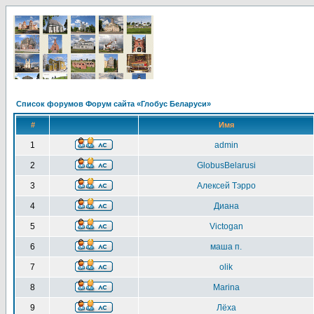
Список форумов Форум сайта «Глобус Беларуси»
#
Имя
1
admin
2
GlobusBelarusi
3
Алексей Тэрро
4
Диана
5
Victogan
6
маша п.
7
olik
8
Marina
9
Лёха