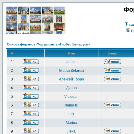
Фо
FA
П
Список форумов Форум сайта «Глобус Беларуси»
#
Имя
E-mail
1
admin
2
GlobusBelarusi
3
Алексей Тэрро
4
Диана
5
Victogan
6
маша п.
7
olik
8
Marina
9
Лёха