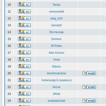
10
Tanya
11
neiromantik
12
oleg_k16
13
Gendalf
14
Ростислав
15
Domino
16
M*Potes
17
Alex Knoroz
18
Viola
19
Юрась
20
liereDootoZow
21
Александр.Б (шурик.н)
22
!Aocw
23
AlfVal
24
evalarkechalt