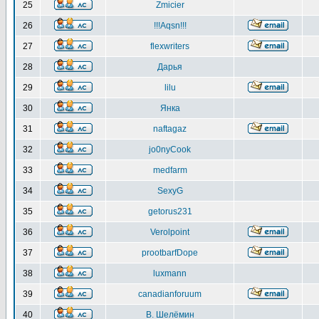
25
Zmicier
26
!!!Aqsn!!!
27
flexwriters
28
Дарья
29
lilu
30
Янка
31
naftagaz
32
jo0nyCook
33
medfarm
34
SexyG
35
getorus231
36
Verolpoint
37
prootbarfDope
38
luxmann
39
canadianforuum
40
В. Шелёмин