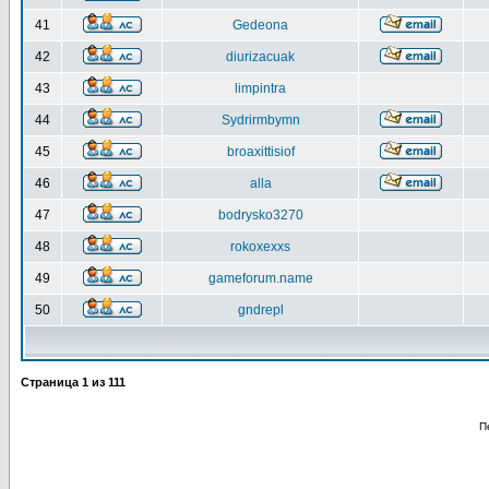
41
Gedeona
42
diurizacuak
43
limpintra
44
Sydrirmbymn
45
broaxittisiof
46
alla
47
bodrysko3270
48
rokoxexxs
49
gameforum.name
50
gndrepl
Страница
1
из
111
П