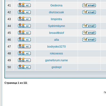
41
Gedeona
42
diurizacuak
43
limpintra
44
Sydrirmbymn
45
broaxittisiof
46
alla
47
bodrysko3270
48
rokoxexxs
49
gameforum.name
50
gndrepl
Страница
1
из
111
П