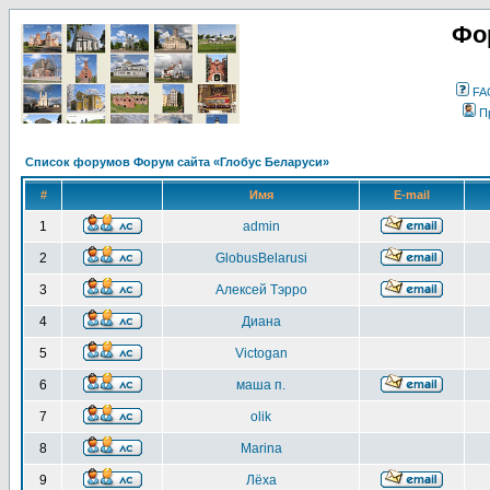
Фо
FA
П
Список форумов Форум сайта «Глобус Беларуси»
#
Имя
E-mail
1
admin
2
GlobusBelarusi
3
Алексей Тэрро
4
Диана
5
Victogan
6
маша п.
7
olik
8
Marina
9
Лёха