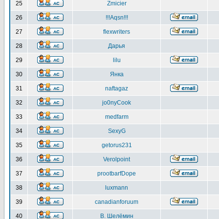
25
Zmicier
26
!!!Aqsn!!!
27
flexwriters
28
Дарья
29
lilu
30
Янка
31
naftagaz
32
jo0nyCook
33
medfarm
34
SexyG
35
getorus231
36
Verolpoint
37
prootbarfDope
38
luxmann
39
canadianforuum
40
В. Шелёмин