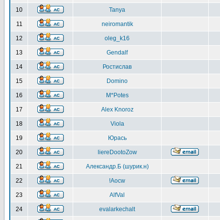
10
Tanya
11
neiromantik
12
oleg_k16
13
Gendalf
14
Ростислав
15
Domino
16
M*Potes
17
Alex Knoroz
18
Viola
19
Юрась
20
liereDootoZow
21
Александр.Б (шурик.н)
22
!Aocw
23
AlfVal
24
evalarkechalt