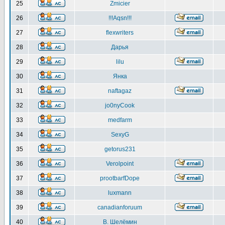
25
Zmicier
26
!!!Aqsn!!!
27
flexwriters
28
Дарья
29
lilu
30
Янка
31
naftagaz
32
jo0nyCook
33
medfarm
34
SexyG
35
getorus231
36
Verolpoint
37
prootbarfDope
38
luxmann
39
canadianforuum
40
В. Шелёмин