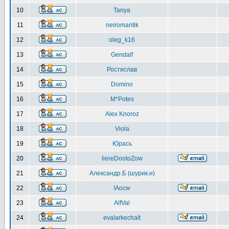
10
Tanya
11
neiromantik
12
oleg_k16
13
Gendalf
14
Ростислав
15
Domino
16
M*Potes
17
Alex Knoroz
18
Viola
19
Юрась
20
liereDootoZow
21
Александр.Б (шурик.н)
22
!Aocw
23
AlfVal
24
evalarkechalt