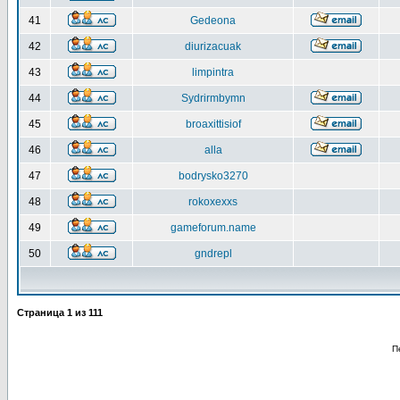
41
Gedeona
42
diurizacuak
43
limpintra
44
Sydrirmbymn
45
broaxittisiof
46
alla
47
bodrysko3270
48
rokoxexxs
49
gameforum.name
50
gndrepl
Страница
1
из
111
П