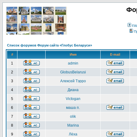
Фо
FA
П
Список форумов Форум сайта «Глобус Беларуси»
#
Имя
E-mail
1
admin
2
GlobusBelarusi
3
Алексей Тэрро
4
Диана
5
Victogan
6
маша п.
7
olik
8
Marina
9
Лёха