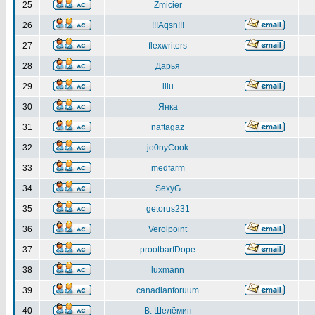
25
Zmicier
26
!!!Aqsn!!!
27
flexwriters
28
Дарья
29
lilu
30
Янка
31
naftagaz
32
jo0nyCook
33
medfarm
34
SexyG
35
getorus231
36
Verolpoint
37
prootbarfDope
38
luxmann
39
canadianforuum
40
В. Шелёмин