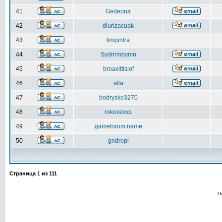
41
Gedeona
42
diurizacuak
43
limpintra
44
Sydrirmbymn
45
broaxittisiof
46
alla
47
bodrysko3270
48
rokoxexxs
49
gameforum.name
50
gndrepl
Страница
1
из
111
П