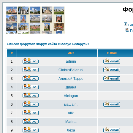
Фо
FA
П
Список форумов Форум сайта «Глобус Беларуси»
#
Имя
E-mail
1
admin
2
GlobusBelarusi
3
Алексей Тэрро
4
Диана
5
Victogan
6
маша п.
7
olik
8
Marina
9
Лёха