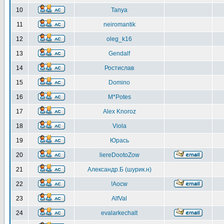
10
Tanya
11
neiromantik
12
oleg_k16
13
Gendalf
14
Ростислав
15
Domino
16
M*Potes
17
Alex Knoroz
18
Viola
19
Юрась
20
liereDootoZow
21
Александр.Б (шурик.н)
22
!Aocw
23
AlfVal
24
evalarkechalt