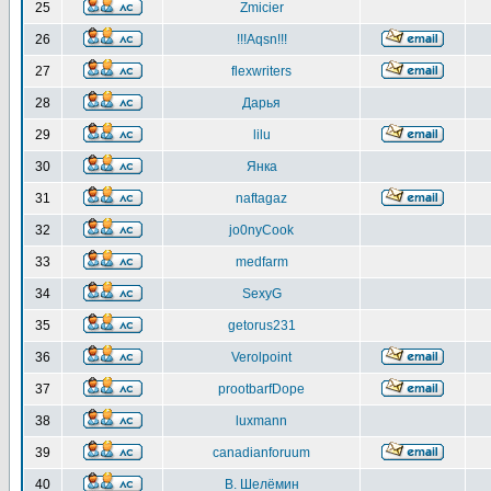
25
Zmicier
26
!!!Aqsn!!!
27
flexwriters
28
Дарья
29
lilu
30
Янка
31
naftagaz
32
jo0nyCook
33
medfarm
34
SexyG
35
getorus231
36
Verolpoint
37
prootbarfDope
38
luxmann
39
canadianforuum
40
В. Шелёмин