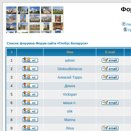
Фо
FA
П
Список форумов Форум сайта «Глобус Беларуси»
#
Имя
E-mail
1
admin
2
GlobusBelarusi
3
Алексей Тэрро
4
Диана
5
Victogan
6
маша п.
7
olik
8
Marina
9
Лёха