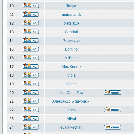
10
Tanya
11
neiromantik
12
oleg_k16
13
Gendalf
14
Ростислав
15
Domino
16
M*Potes
17
Alex Knoroz
18
Viola
19
Юрась
20
liereDootoZow
21
Александр.Б (шурик.н)
22
!Aocw
23
AlfVal
24
evalarkechalt