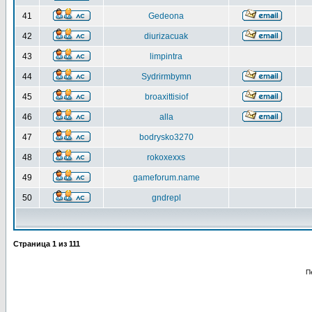
41
Gedeona
42
diurizacuak
43
limpintra
44
Sydrirmbymn
45
broaxittisiof
46
alla
47
bodrysko3270
48
rokoxexxs
49
gameforum.name
50
gndrepl
Страница
1
из
111
П