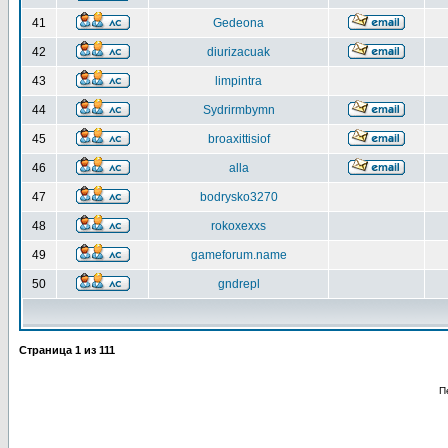
41
Gedeona
42
diurizacuak
43
limpintra
44
Sydrirmbymn
45
broaxittisiof
46
alla
47
bodrysko3270
48
rokoxexxs
49
gameforum.name
50
gndrepl
Страница
1
из
111
П