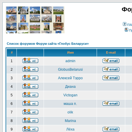
Фо
FA
П
Список форумов Форум сайта «Глобус Беларуси»
#
Имя
E-mail
1
admin
2
GlobusBelarusi
3
Алексей Тэрро
4
Диана
5
Victogan
6
маша п.
7
olik
8
Marina
9
Лёха