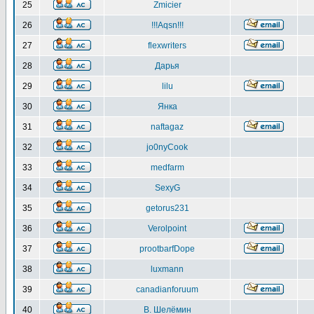
25
Zmicier
26
!!!Aqsn!!!
27
flexwriters
28
Дарья
29
lilu
30
Янка
31
naftagaz
32
jo0nyCook
33
medfarm
34
SexyG
35
getorus231
36
Verolpoint
37
prootbarfDope
38
luxmann
39
canadianforuum
40
В. Шелёмин