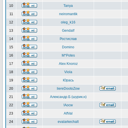
10
Tanya
11
neiromantik
12
oleg_k16
13
Gendalf
14
Ростислав
15
Domino
16
M*Potes
17
Alex Knoroz
18
Viola
19
Юрась
20
liereDootoZow
21
Александр.Б (шурик.н)
22
!Aocw
23
AlfVal
24
evalarkechalt