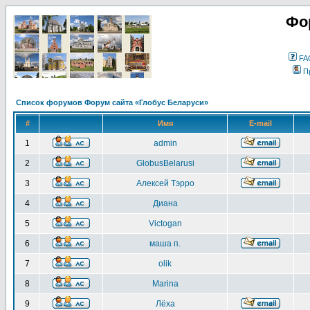
Фо
FA
П
Список форумов Форум сайта «Глобус Беларуси»
#
Имя
E-mail
1
admin
2
GlobusBelarusi
3
Алексей Тэрро
4
Диана
5
Victogan
6
маша п.
7
olik
8
Marina
9
Лёха