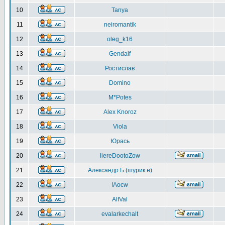
10
Tanya
11
neiromantik
12
oleg_k16
13
Gendalf
14
Ростислав
15
Domino
16
M*Potes
17
Alex Knoroz
18
Viola
19
Юрась
20
liereDootoZow
21
Александр.Б (шурик.н)
22
!Aocw
23
AlfVal
24
evalarkechalt