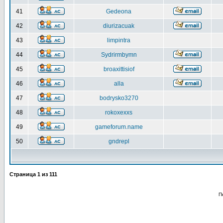
41
Gedeona
42
diurizacuak
43
limpintra
44
Sydrirmbymn
45
broaxittisiof
46
alla
47
bodrysko3270
48
rokoxexxs
49
gameforum.name
50
gndrepl
Страница
1
из
111
П