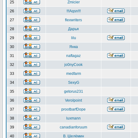
25
Zmicier
26
!!!Aqsn!!!
27
flexwriters
28
Дарья
29
lilu
30
Янка
31
naftagaz
32
jo0nyCook
33
medfarm
34
SexyG
35
getorus231
36
Verolpoint
37
prootbarfDope
38
luxmann
39
canadianforuum
40
В. Шелёмин