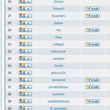
25
Zmicier
26
!!!Aqsn!!!
27
flexwriters
28
Дарья
29
lilu
30
Янка
31
naftagaz
32
jo0nyCook
33
medfarm
34
SexyG
35
getorus231
36
Verolpoint
37
prootbarfDope
38
luxmann
39
canadianforuum
40
В. Шелёмин