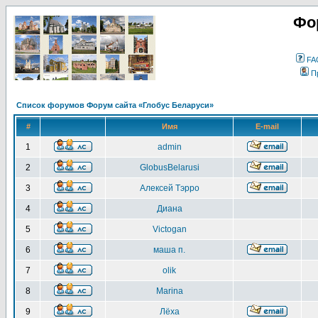
Фо
FA
П
Список форумов Форум сайта «Глобус Беларуси»
#
Имя
E-mail
1
admin
2
GlobusBelarusi
3
Алексей Тэрро
4
Диана
5
Victogan
6
маша п.
7
olik
8
Marina
9
Лёха