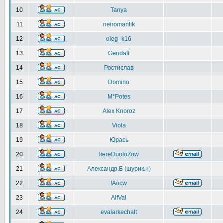
10
Tanya
11
neiromantik
12
oleg_k16
13
Gendalf
14
Ростислав
15
Domino
16
M*Potes
17
Alex Knoroz
18
Viola
19
Юрась
20
liereDootoZow
21
Александр.Б (шурик.н)
22
!Aocw
23
AlfVal
24
evalarkechalt