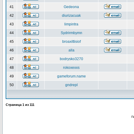
41
Gedeona
42
diurizacuak
43
limpintra
44
Sydrirmbymn
45
broaxittisiof
46
alla
47
bodrysko3270
48
rokoxexxs
49
gameforum.name
50
gndrepl
Страница
1
из
111
П