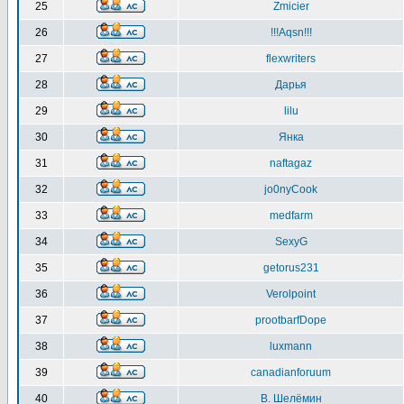
25
Zmicier
26
!!!Aqsn!!!
27
flexwriters
28
Дарья
29
lilu
30
Янка
31
naftagaz
32
jo0nyCook
33
medfarm
34
SexyG
35
getorus231
36
Verolpoint
37
prootbarfDope
38
luxmann
39
canadianforuum
40
В. Шелёмин