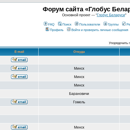
Форум сайта «Глобус Бела
Основной проект — “
Глобус Беларуси
"
FAQ
Поиск
Пользователи
Группы
Ре
Профиль
Войти и проверить личные сообщения
Упорядочить 
E-mail
Откуда
Минск
Минск
Минск
Барановичи
Гомель
Менск