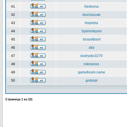
41
Gedeona
42
diurizacuak
43
limpintra
44
Sydrirmbymn
45
broaxittisiof
46
alla
47
bodrysko3270
48
rokoxexxs
49
gameforum.name
50
gndrepl
Страница
1
из
111