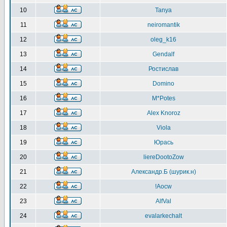
10
Tanya
11
neiromantik
12
oleg_k16
13
Gendalf
14
Ростислав
15
Domino
16
M*Potes
17
Alex Knoroz
18
Viola
19
Юрась
20
liereDootoZow
21
Александр.Б (шурик.н)
22
!Aocw
23
AlfVal
24
evalarkechalt