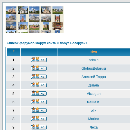
Список форумов Форум сайта «Глобус Беларуси»
#
Имя
1
admin
2
GlobusBelarusi
3
Алексей Тэрро
4
Диана
5
Victogan
6
маша п.
7
olik
8
Marina
9
Лёха