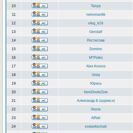
10
Tanya
11
neiromantik
12
oleg_k16
13
Gendalf
14
Ростислав
15
Domino
16
M*Potes
17
Alex Knoroz
18
Viola
19
Юрась
20
liereDootoZow
21
Александр.Б (шурик.н)
22
!Aocw
23
AlfVal
24
evalarkechalt