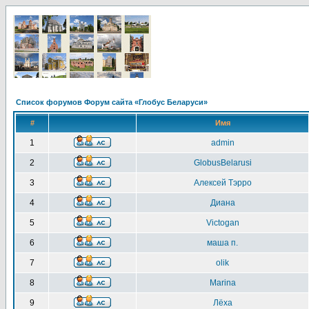
Список форумов Форум сайта «Глобус Беларуси»
#
Имя
1
admin
2
GlobusBelarusi
3
Алексей Тэрро
4
Диана
5
Victogan
6
маша п.
7
olik
8
Marina
9
Лёха