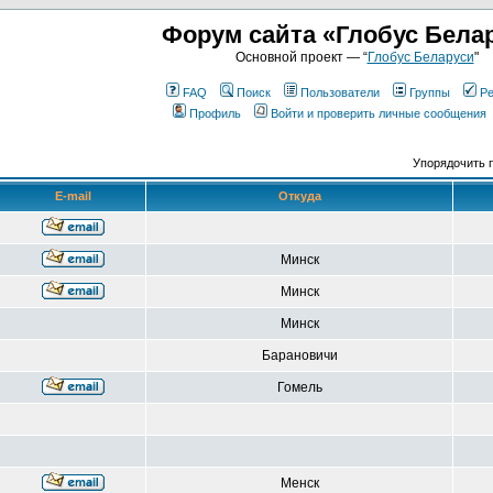
Форум сайта «Глобус Бела
Основной проект — “
Глобус Беларуси
"
FAQ
Поиск
Пользователи
Группы
Ре
Профиль
Войти и проверить личные сообщения
Упорядочить 
E-mail
Откуда
Минск
Минск
Минск
Барановичи
Гомель
Менск