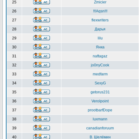
25
Zmicier
26
!!!Aqsn!!!
27
flexwriters
28
Дарья
29
lilu
30
Янка
31
naftagaz
32
jo0nyCook
33
medfarm
34
SexyG
35
getorus231
36
Verolpoint
37
prootbarfDope
38
luxmann
39
canadianforuum
40
В. Шелёмин