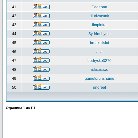
41
Gedeona
42
diurizacuak
43
limpintra
44
Sydrirmbymn
45
broaxittisiof
46
alla
47
bodrysko3270
48
rokoxexxs
49
gameforum.name
50
gndrepl
Страница
1
из
111