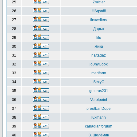
25
Zmicier
26
!!!Aqsn!!!
27
flexwriters
28
Дарья
29
lilu
30
Янка
31
naftagaz
32
jo0nyCook
33
medfarm
34
SexyG
35
getorus231
36
Verolpoint
37
prootbarfDope
38
luxmann
39
canadianforuum
40
В. Шелёмин