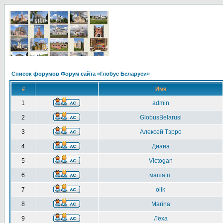
Список форумов Форум сайта «Глобус Беларуси»
#
Имя
1
admin
2
GlobusBelarusi
3
Алексей Тэрро
4
Диана
5
Victogan
6
маша п.
7
olik
8
Marina
9
Лёха