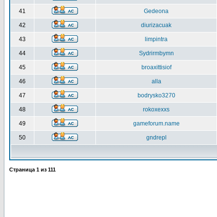
41
Gedeona
42
diurizacuak
43
limpintra
44
Sydrirmbymn
45
broaxittisiof
46
alla
47
bodrysko3270
48
rokoxexxs
49
gameforum.name
50
gndrepl
Страница
1
из
111