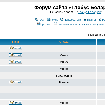
Форум сайта «Глобус Бела
Основной проект — “
Глобус Беларуси
"
FAQ
Поиск
Пользователи
Группы
Ре
Профиль
Войти и проверить личные сообщения
Упорядочить 
E-mail
Откуда
Минск
Минск
Минск
Барановичи
Гомель
Менск