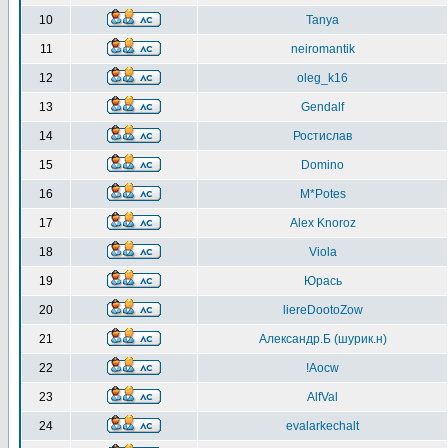
10
Tanya
11
neiromantik
12
oleg_k16
13
Gendalf
14
Ростислав
15
Domino
16
M*Potes
17
Alex Knoroz
18
Viola
19
Юрась
20
liereDootoZow
21
Александр.Б (шурик.н)
22
!Aocw
23
AlfVal
24
evalarkechalt