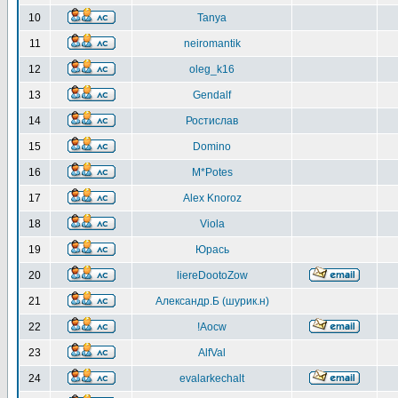
10
Tanya
11
neiromantik
12
oleg_k16
13
Gendalf
14
Ростислав
15
Domino
16
M*Potes
17
Alex Knoroz
18
Viola
19
Юрась
20
liereDootoZow
21
Александр.Б (шурик.н)
22
!Aocw
23
AlfVal
24
evalarkechalt