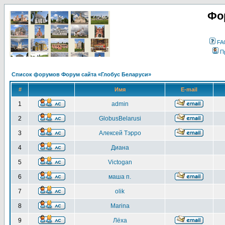
Фо
FA
П
Список форумов Форум сайта «Глобус Беларуси»
#
Имя
E-mail
1
admin
2
GlobusBelarusi
3
Алексей Тэрро
4
Диана
5
Victogan
6
маша п.
7
olik
8
Marina
9
Лёха