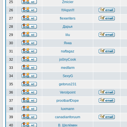
25
Zmicier
26
!!!Aqsn!!!
27
flexwriters
28
Дарья
29
lilu
30
Янка
31
naftagaz
32
jo0nyCook
33
medfarm
34
SexyG
35
getorus231
36
Verolpoint
37
prootbarfDope
38
luxmann
39
canadianforuum
40
В. Шелёмин