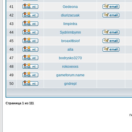
41
Gedeona
42
diurizacuak
43
limpintra
44
Sydrirmbymn
45
broaxittisiof
46
alla
47
bodrysko3270
48
rokoxexxs
49
gameforum.name
50
gndrepl
Страница
1
из
111
П