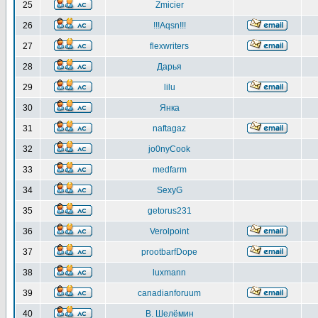
25
Zmicier
26
!!!Aqsn!!!
27
flexwriters
28
Дарья
29
lilu
30
Янка
31
naftagaz
32
jo0nyCook
33
medfarm
34
SexyG
35
getorus231
36
Verolpoint
37
prootbarfDope
38
luxmann
39
canadianforuum
40
В. Шелёмин