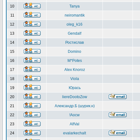
10
Tanya
11
neiromantik
12
oleg_k16
13
Gendalf
14
Ростислав
15
Domino
16
M*Potes
17
Alex Knoroz
18
Viola
19
Юрась
20
liereDootoZow
21
Александр.Б (шурик.н)
22
!Aocw
23
AlfVal
24
evalarkechalt