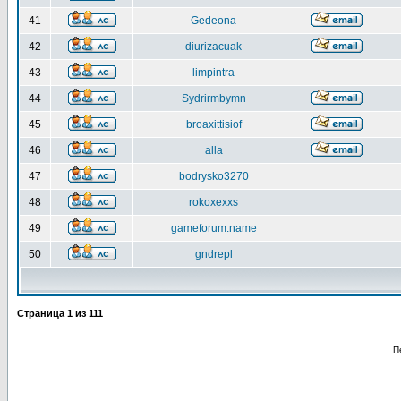
41
Gedeona
42
diurizacuak
43
limpintra
44
Sydrirmbymn
45
broaxittisiof
46
alla
47
bodrysko3270
48
rokoxexxs
49
gameforum.name
50
gndrepl
Страница
1
из
111
П