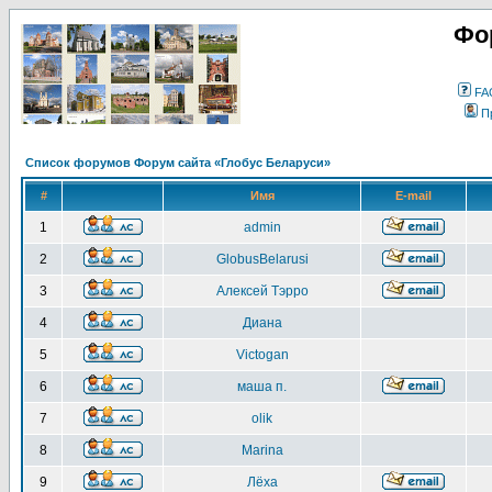
Фо
FA
П
Список форумов Форум сайта «Глобус Беларуси»
#
Имя
E-mail
1
admin
2
GlobusBelarusi
3
Алексей Тэрро
4
Диана
5
Victogan
6
маша п.
7
olik
8
Marina
9
Лёха