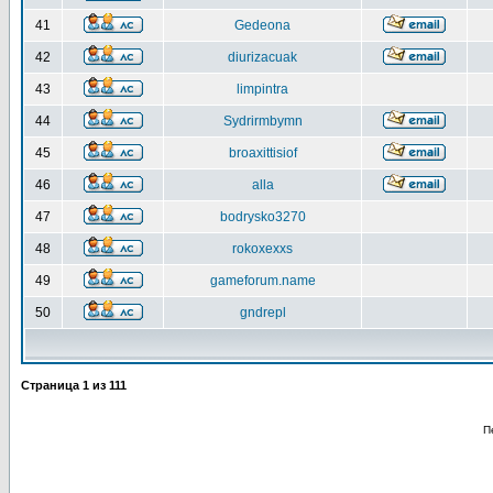
41
Gedeona
42
diurizacuak
43
limpintra
44
Sydrirmbymn
45
broaxittisiof
46
alla
47
bodrysko3270
48
rokoxexxs
49
gameforum.name
50
gndrepl
Страница
1
из
111
П