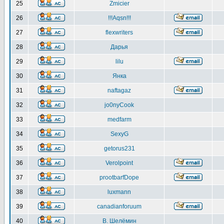
25
Zmicier
26
!!!Aqsn!!!
27
flexwriters
28
Дарья
29
lilu
30
Янка
31
naftagaz
32
jo0nyCook
33
medfarm
34
SexyG
35
getorus231
36
Verolpoint
37
prootbarfDope
38
luxmann
39
canadianforuum
40
В. Шелёмин