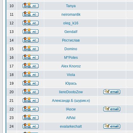
10
Tanya
11
neiromantik
12
oleg_k16
13
Gendalf
14
Ростислав
15
Domino
16
M*Potes
17
Alex Knoroz
18
Viola
19
Юрась
20
liereDootoZow
21
Александр.Б (шурик.н)
22
!Aocw
23
AlfVal
24
evalarkechalt