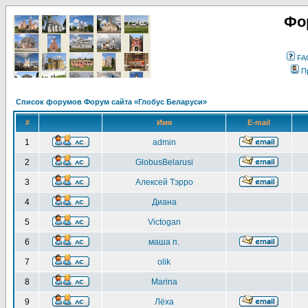
Фо
FA
П
Список форумов Форум сайта «Глобус Беларуси»
#
Имя
E-mail
1
admin
2
GlobusBelarusi
3
Алексей Тэрро
4
Диана
5
Victogan
6
маша п.
7
olik
8
Marina
9
Лёха