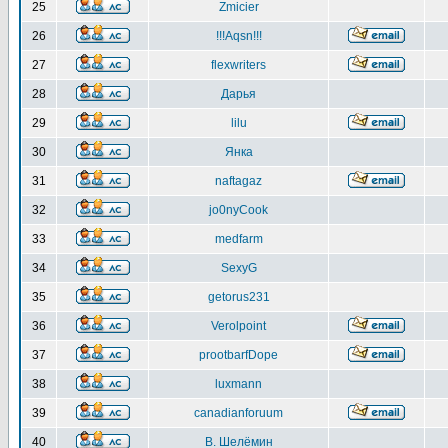
25
Zmicier
26
!!!Aqsn!!!
27
flexwriters
28
Дарья
29
lilu
30
Янка
31
naftagaz
32
jo0nyCook
33
medfarm
34
SexyG
35
getorus231
36
Verolpoint
37
prootbarfDope
38
luxmann
39
canadianforuum
40
В. Шелёмин