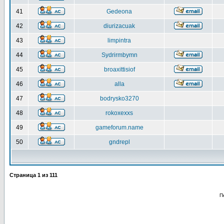
41
Gedeona
42
diurizacuak
43
limpintra
44
Sydrirmbymn
45
broaxittisiof
46
alla
47
bodrysko3270
48
rokoxexxs
49
gameforum.name
50
gndrepl
Страница
1
из
111
П