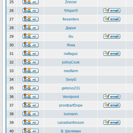
25
Zmicier
26
!!!Aqsn!!!
27
flexwriters
28
Дарья
29
lilu
30
Янка
31
naftagaz
32
jo0nyCook
33
medfarm
34
SexyG
35
getorus231
36
Verolpoint
37
prootbarfDope
38
luxmann
39
canadianforuum
40
В. Шелёмин