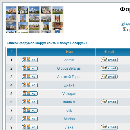
Фо
FA
П
Список форумов Форум сайта «Глобус Беларуси»
#
Имя
E-mail
1
admin
2
GlobusBelarusi
3
Алексей Тэрро
4
Диана
5
Victogan
6
маша п.
7
olik
8
Marina
9
Лёха