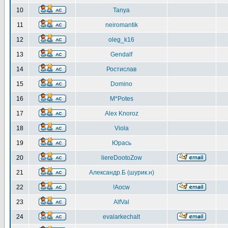
10
Tanya
11
neiromantik
12
oleg_k16
13
Gendalf
14
Ростислав
15
Domino
16
M*Potes
17
Alex Knoroz
18
Viola
19
Юрась
20
liereDootoZow
21
Александр.Б (шурик.н)
22
!Aocw
23
AlfVal
24
evalarkechalt