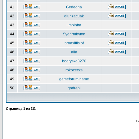
41
Gedeona
42
diurizacuak
43
limpintra
44
Sydrirmbymn
45
broaxittisiof
46
alla
47
bodrysko3270
48
rokoxexxs
49
gameforum.name
50
gndrepl
Страница
1
из
111
П