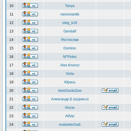
10
Tanya
11
neiromantik
12
oleg_k16
13
Gendalf
14
Ростислав
15
Domino
16
M*Potes
17
Alex Knoroz
18
Viola
19
Юрась
20
liereDootoZow
21
Александр.Б (шурик.н)
22
!Aocw
23
AlfVal
24
evalarkechalt