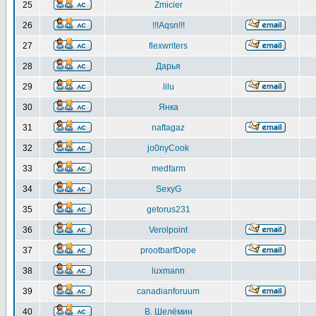
25
Zmicier
26
!!!Aqsn!!!
27
flexwriters
28
Дарья
29
lilu
30
Янка
31
naftagaz
32
jo0nyCook
33
medfarm
34
SexyG
35
getorus231
36
Verolpoint
37
prootbarfDope
38
luxmann
39
canadianforuum
40
В. Шелёмин