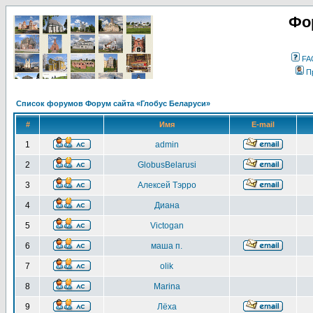
Фо
FA
П
Список форумов Форум сайта «Глобус Беларуси»
#
Имя
E-mail
1
admin
2
GlobusBelarusi
3
Алексей Тэрро
4
Диана
5
Victogan
6
маша п.
7
olik
8
Marina
9
Лёха