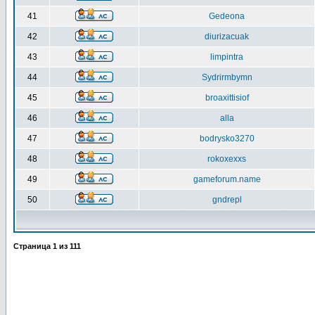
41
Gedeona
42
diurizacuak
43
limpintra
44
Sydrirmbymn
45
broaxittisiof
46
alla
47
bodrysko3270
48
rokoxexxs
49
gameforum.name
50
gndrepl
Страница
1
из
111