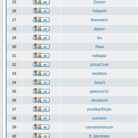
25
Zmicier
26
!!!Aqsn!!!
27
flexwriters
28
Дарья
29
lilu
30
Янка
31
naftagaz
32
jo0nyCook
33
medfarm
34
SexyG
35
getorus231
36
Verolpoint
37
prootbarfDope
38
luxmann
39
canadianforuum
40
В. Шелёмин