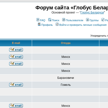
Форум сайта «Глобус Бела
Основной проект — “
Глобус Беларуси
"
FAQ
Поиск
Пользователи
Группы
Ре
Профиль
Войти и проверить личные сообщения
Упорядочить 
E-mail
Откуда
Минск
Минск
Минск
Барановичи
Гомель
Менск