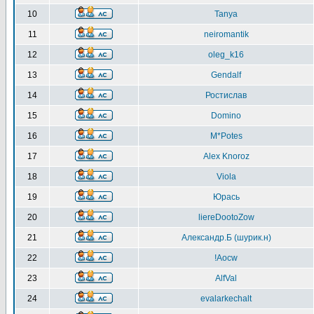
10
Tanya
11
neiromantik
12
oleg_k16
13
Gendalf
14
Ростислав
15
Domino
16
M*Potes
17
Alex Knoroz
18
Viola
19
Юрась
20
liereDootoZow
21
Александр.Б (шурик.н)
22
!Aocw
23
AlfVal
24
evalarkechalt