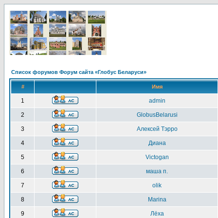
Список форумов Форум сайта «Глобус Беларуси»
#
Имя
1
admin
2
GlobusBelarusi
3
Алексей Тэрро
4
Диана
5
Victogan
6
маша п.
7
olik
8
Marina
9
Лёха