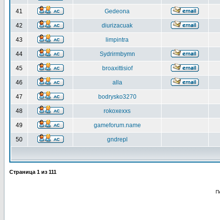
41
Gedeona
42
diurizacuak
43
limpintra
44
Sydrirmbymn
45
broaxittisiof
46
alla
47
bodrysko3270
48
rokoxexxs
49
gameforum.name
50
gndrepl
Страница
1
из
111
П