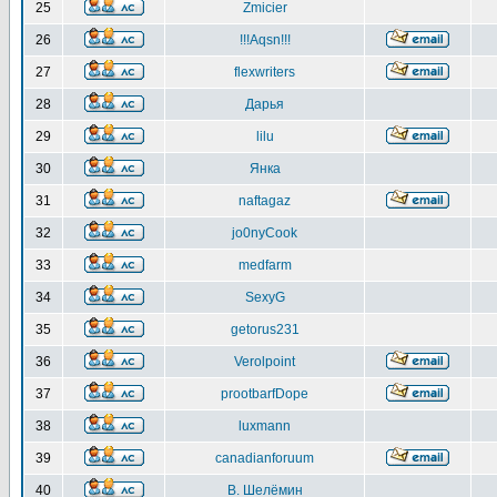
25
Zmicier
26
!!!Aqsn!!!
27
flexwriters
28
Дарья
29
lilu
30
Янка
31
naftagaz
32
jo0nyCook
33
medfarm
34
SexyG
35
getorus231
36
Verolpoint
37
prootbarfDope
38
luxmann
39
canadianforuum
40
В. Шелёмин