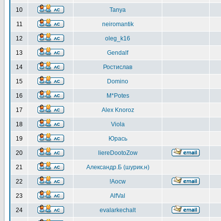
10
Tanya
11
neiromantik
12
oleg_k16
13
Gendalf
14
Ростислав
15
Domino
16
M*Potes
17
Alex Knoroz
18
Viola
19
Юрась
20
liereDootoZow
21
Александр.Б (шурик.н)
22
!Aocw
23
AlfVal
24
evalarkechalt