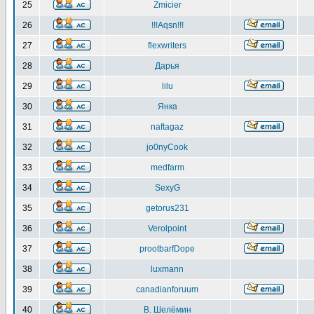
25
Zmicier
26
!!!Aqsn!!!
27
flexwriters
28
Дарья
29
lilu
30
Янка
31
naftagaz
32
jo0nyCook
33
medfarm
34
SexyG
35
getorus231
36
Verolpoint
37
prootbarfDope
38
luxmann
39
canadianforuum
40
В. Шелёмин