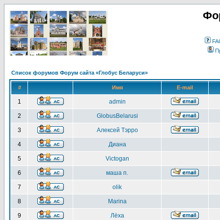
Фо
FA
П
Список форумов Форум сайта «Глобус Беларуси»
#
Имя
E-mail
1
admin
2
GlobusBelarusi
3
Алексей Тэрро
4
Диана
5
Victogan
6
маша п.
7
olik
8
Marina
9
Лёха