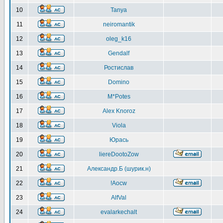
10
Tanya
11
neiromantik
12
oleg_k16
13
Gendalf
14
Ростислав
15
Domino
16
M*Potes
17
Alex Knoroz
18
Viola
19
Юрась
20
liereDootoZow
21
Александр.Б (шурик.н)
22
!Aocw
23
AlfVal
24
evalarkechalt