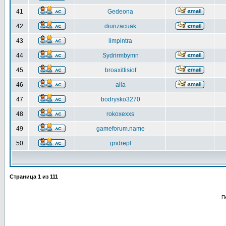
41
Gedeona
42
diurizacuak
43
limpintra
44
Sydrirmbymn
45
broaxittisiof
46
alla
47
bodrysko3270
48
rokoxexxs
49
gameforum.name
50
gndrepl
Страница
1
из
111
П