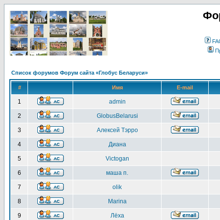
Фо
FA
П
Список форумов Форум сайта «Глобус Беларуси»
#
Имя
E-mail
1
admin
2
GlobusBelarusi
3
Алексей Тэрро
4
Диана
5
Victogan
6
маша п.
7
olik
8
Marina
9
Лёха