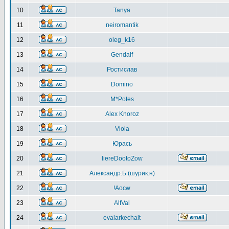
10
Tanya
11
neiromantik
12
oleg_k16
13
Gendalf
14
Ростислав
15
Domino
16
M*Potes
17
Alex Knoroz
18
Viola
19
Юрась
20
liereDootoZow
21
Александр.Б (шурик.н)
22
!Aocw
23
AlfVal
24
evalarkechalt