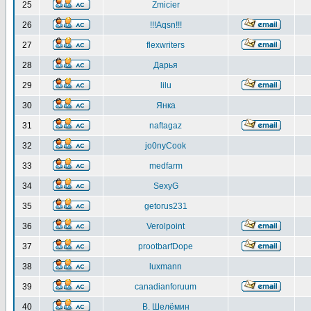
25
Zmicier
26
!!!Aqsn!!!
27
flexwriters
28
Дарья
29
lilu
30
Янка
31
naftagaz
32
jo0nyCook
33
medfarm
34
SexyG
35
getorus231
36
Verolpoint
37
prootbarfDope
38
luxmann
39
canadianforuum
40
В. Шелёмин