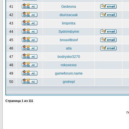
41
Gedeona
42
diurizacuak
43
limpintra
44
Sydrirmbymn
45
broaxittisiof
46
alla
47
bodrysko3270
48
rokoxexxs
49
gameforum.name
50
gndrepl
Страница
1
из
111
П