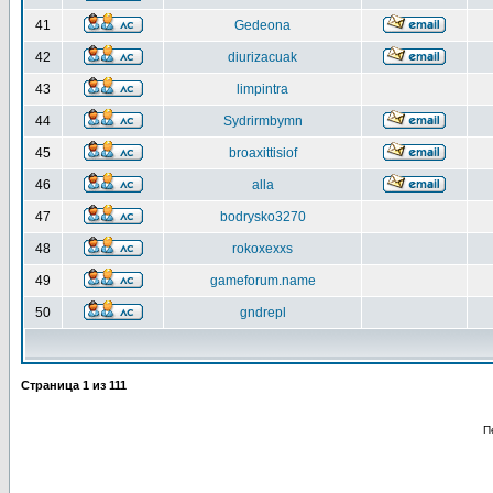
41
Gedeona
42
diurizacuak
43
limpintra
44
Sydrirmbymn
45
broaxittisiof
46
alla
47
bodrysko3270
48
rokoxexxs
49
gameforum.name
50
gndrepl
Страница
1
из
111
П