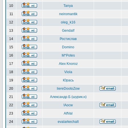
10
Tanya
11
neiromantik
12
oleg_k16
13
Gendalf
14
Ростислав
15
Domino
16
M*Potes
17
Alex Knoroz
18
Viola
19
Юрась
20
liereDootoZow
21
Александр.Б (шурик.н)
22
!Aocw
23
AlfVal
24
evalarkechalt