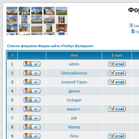
Фо
FA
П
Список форумов Форум сайта «Глобус Беларуси»
#
Имя
E-mail
1
admin
2
GlobusBelarusi
3
Алексей Тэрро
4
Диана
5
Victogan
6
маша п.
7
olik
8
Marina
9
Лёха