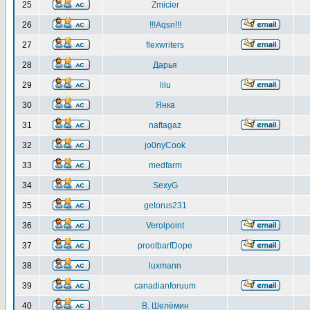
25
Zmicier
26
!!!Aqsn!!!
27
flexwriters
28
Дарья
29
lilu
30
Янка
31
naftagaz
32
jo0nyCook
33
medfarm
34
SexyG
35
getorus231
36
Verolpoint
37
prootbarfDope
38
luxmann
39
canadianforuum
40
В. Шелёмин