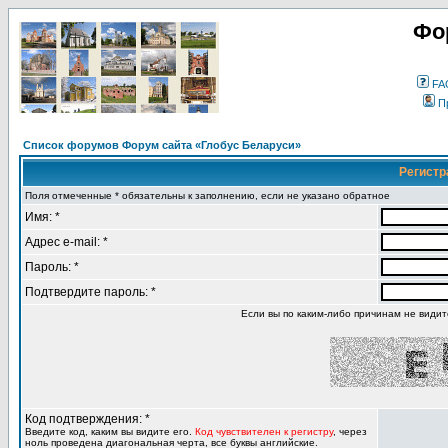
Фо
FA
П
Список форумов Форум сайта «Глобус Беларуси»
Регистр
Поля отмеченные * обязательны к заполнению, если не указано обратное
Имя: *
Адрес e-mail: *
Пароль: *
Подтвердите пароль: *
Если вы по каким-либо причинам не види
Код подтверждения: *
Введите код, каким вы видите его.
Код чувствителен к регистру
, через
ноль проведена диагональная черта, все буквы английские.