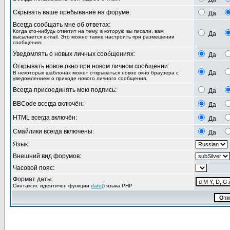
Скрывать ваше пребывание на форуме:
Да
Всегда сообщать мне об ответах:
Когда кто-нибудь ответит на тему, в которую вы писали, вам
Да
высылается e-mail. Это можно также настроить при размещении
сообщения.
Уведомлять о новых личных сообщениях:
Да
Открывать новое окно при новом личном сообщении:
Да
В некоторых шаблонах может открываться новое окно браузера с
уведомлением о приходе нового личного сообщения.
Всегда присоединять мою подпись:
Да
BBCode всегда включён:
Да
HTML всегда включён:
Да
Смайлики всегда включены:
Да
Язык:
Внешний вид форумов:
Часовой пояс:
Формат даты:
Синтаксис идентичен функции
date()
языка PHP