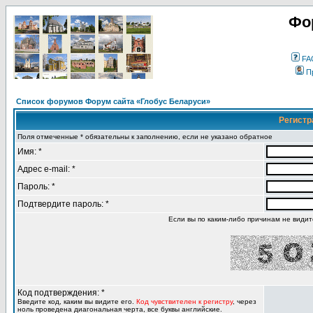
Фо
FA
П
Список форумов Форум сайта «Глобус Беларуси»
Регистр
Поля отмеченные * обязательны к заполнению, если не указано обратное
Имя: *
Адрес e-mail: *
Пароль: *
Подтвердите пароль: *
Если вы по каким-либо причинам не види
Код подтверждения: *
Введите код, каким вы видите его.
Код чувствителен к регистру
, через
ноль проведена диагональная черта, все буквы английские.