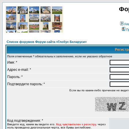
Фо
FA
П
Список форумов Форум сайта «Глобус Беларуси»
Регистр
Поля отмеченные * обязательны к заполнению, если не указано обратное
Имя: *
Адрес e-mail: *
Пароль: *
Подтвердите пароль: *
Если вы по каким-либо причинам не види
Код подтверждения: *
Введите код, каким вы видите его.
Код чувствителен к регистру
, через
ноль проведена диагональная черта, все буквы английские.