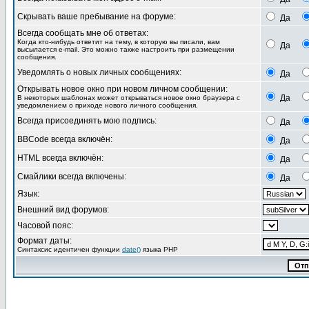
Скрывать ваше пребывание на форуме:
Да
Всегда сообщать мне об ответах:
Когда кто-нибудь ответит на тему, в которую вы писали, вам
Да
высылается e-mail. Это можно также настроить при размещении
сообщения.
Уведомлять о новых личных сообщениях:
Да
Открывать новое окно при новом личном сообщении:
Да
В некоторых шаблонах может открываться новое окно браузера с
уведомлением о приходе нового личного сообщения.
Всегда присоединять мою подпись:
Да
BBCode всегда включён:
Да
HTML всегда включён:
Да
Смайлики всегда включены:
Да
Язык:
Внешний вид форумов:
Часовой пояс:
Формат даты:
Синтаксис идентичен функции
date()
языка PHP