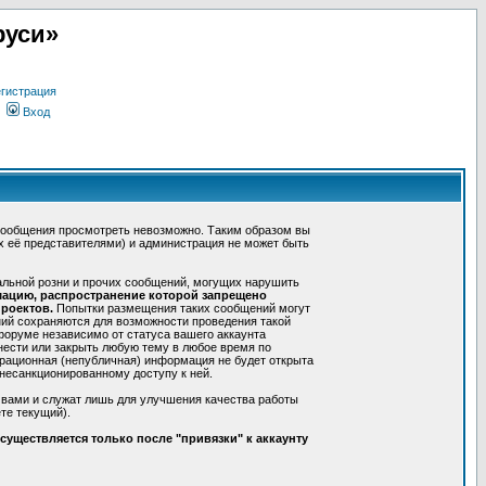
руси»
гистрация
Вход
сообщения просмотреть невозможно. Таким образом вы
х её представителями) и администрация не может быть
альной розни и прочих сообщений, могущих нарушить
мацию, распространение которой запрещено
роектов.
Попытки размещения таких сообщений могут
ний сохраняются для возможности проведения такой
форуме независимо от статуса вашего аккаунта
нести или закрыть любую тему в любое время по
трационная (непубличная) информация не будет открыта
несанкционированному доступу к ней.
 вами и служат лишь для улучшения качества работы
те текущий).
уществляется только после "привязки" к аккаунту