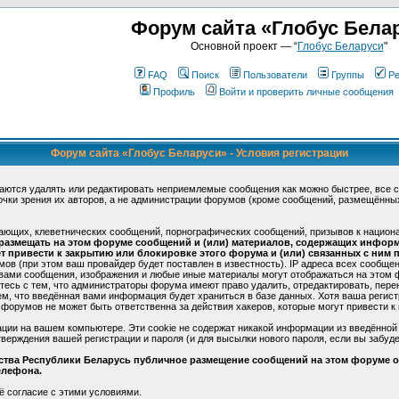
Форум сайта «Глобус Бела
Основной проект — “
Глобус Беларуси
"
FAQ
Поиск
Пользователи
Группы
Ре
Профиль
Войти и проверить личные сообщения
Форум сайта «Глобус Беларуси» - Условия регистрации
аются удалять или редактировать неприемлемые сообщения как можно быстрее, все 
очки зрения их авторов, а не администрации форумов (кроме сообщений, размещённы
ающих, клеветнических сообщений, порнографических сообщений, призывов к национ
 размещать на этом форуме сообщений и (или) материалов, содержащих инфор
 привести к закрытию или блокировке этого форума и (или) связанных с ним п
в (при этом ваш провайдер будет поставлен в известность). IP адреса всех сообще
 вами сообщения, изображения и любые иные материалы могут отображаться на этом 
етесь с тем, что администраторы форума имеют право удалить, отредактировать, пере
ем, что введённая вами информация будет храниться в базе данных. Хотя ваша регис
форумов не может быть ответственна за действия хакеров, которые могут привести к 
ции на вашем компьютере. Эти cookie не содержат никакой информации из введённой
верждения вашей регистрации и пароля (и для высылки нового пароля, если вы забуде
ьства Республики Беларусь публичное размещение сообщений на этом форуме ос
елефона.
ё согласие с этими условиями.