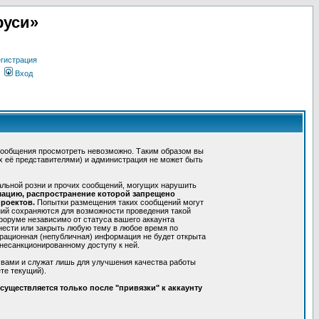
руси»
гистрация
Вход
сообщения просмотреть невозможно. Таким образом вы
х её представителями) и администрация не может быть
альной розни и прочих сообщений, могущих нарушить
мацию, распространение которой запрещено
роектов.
Попытки размещения таких сообщений могут
ний сохраняются для возможности проведения такой
форуме независимо от статуса вашего аккаунта
нести или закрыть любую тему в любое время по
трационная (непубличная) информация не будет открыта
несанкционированному доступу к ней.
 вами и служат лишь для улучшения качества работы
те текущий).
уществляется только после "привязки" к аккаунту