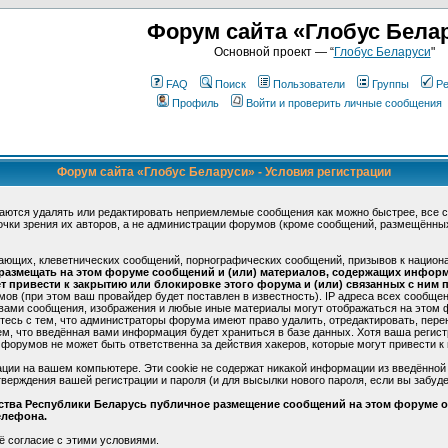
Форум сайта «Глобус Бела
Основной проект — “
Глобус Беларуси
"
FAQ
Поиск
Пользователи
Группы
Ре
Профиль
Войти и проверить личные сообщения
Форум сайта «Глобус Беларуси» - Условия регистрации
аются удалять или редактировать неприемлемые сообщения как можно быстрее, все 
очки зрения их авторов, а не администрации форумов (кроме сообщений, размещённы
ающих, клеветнических сообщений, порнографических сообщений, призывов к национ
 размещать на этом форуме сообщений и (или) материалов, содержащих инфор
 привести к закрытию или блокировке этого форума и (или) связанных с ним п
в (при этом ваш провайдер будет поставлен в известность). IP адреса всех сообще
 вами сообщения, изображения и любые иные материалы могут отображаться на этом 
етесь с тем, что администраторы форума имеют право удалить, отредактировать, пере
ем, что введённая вами информация будет храниться в базе данных. Хотя ваша регис
форумов не может быть ответственна за действия хакеров, которые могут привести к 
ции на вашем компьютере. Эти cookie не содержат никакой информации из введённой
верждения вашей регистрации и пароля (и для высылки нового пароля, если вы забуде
ьства Республики Беларусь публичное размещение сообщений на этом форуме ос
елефона.
ё согласие с этими условиями.