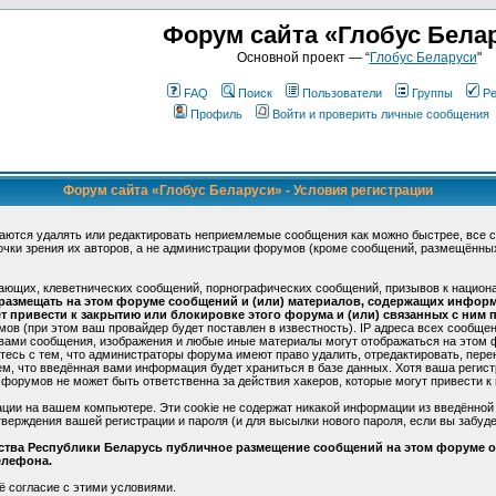
Форум сайта «Глобус Бела
Основной проект — “
Глобус Беларуси
"
FAQ
Поиск
Пользователи
Группы
Ре
Профиль
Войти и проверить личные сообщения
Форум сайта «Глобус Беларуси» - Условия регистрации
аются удалять или редактировать неприемлемые сообщения как можно быстрее, все 
очки зрения их авторов, а не администрации форумов (кроме сообщений, размещённы
ающих, клеветнических сообщений, порнографических сообщений, призывов к национ
 размещать на этом форуме сообщений и (или) материалов, содержащих инфор
 привести к закрытию или блокировке этого форума и (или) связанных с ним п
в (при этом ваш провайдер будет поставлен в известность). IP адреса всех сообще
 вами сообщения, изображения и любые иные материалы могут отображаться на этом 
етесь с тем, что администраторы форума имеют право удалить, отредактировать, пере
ем, что введённая вами информация будет храниться в базе данных. Хотя ваша регис
форумов не может быть ответственна за действия хакеров, которые могут привести к 
ции на вашем компьютере. Эти cookie не содержат никакой информации из введённой
верждения вашей регистрации и пароля (и для высылки нового пароля, если вы забуде
ьства Республики Беларусь публичное размещение сообщений на этом форуме ос
елефона.
ё согласие с этими условиями.