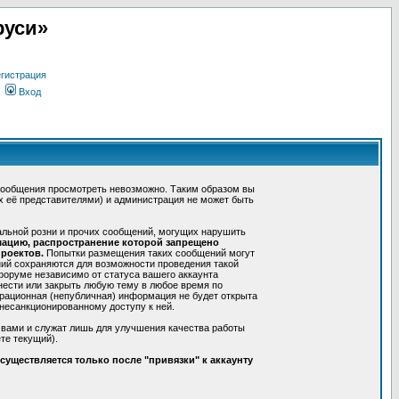
руси»
гистрация
Вход
сообщения просмотреть невозможно. Таким образом вы
х её представителями) и администрация не может быть
альной розни и прочих сообщений, могущих нарушить
мацию, распространение которой запрещено
роектов.
Попытки размещения таких сообщений могут
ний сохраняются для возможности проведения такой
форуме независимо от статуса вашего аккаунта
нести или закрыть любую тему в любое время по
трационная (непубличная) информация не будет открыта
несанкционированному доступу к ней.
 вами и служат лишь для улучшения качества работы
те текущий).
уществляется только после "привязки" к аккаунту