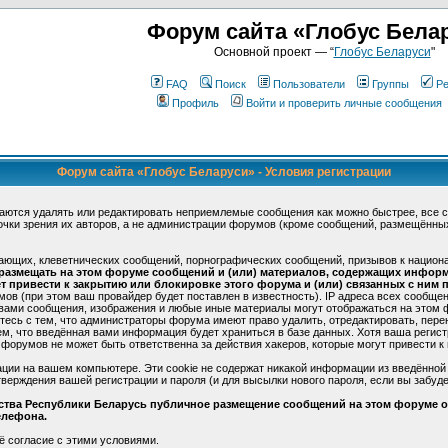
Форум сайта «Глобус Бела
Основной проект — “
Глобус Беларуси
"
FAQ
Поиск
Пользователи
Группы
Ре
Профиль
Войти и проверить личные сообщения
Форум сайта «Глобус Беларуси» - Условия регистрации
аются удалять или редактировать неприемлемые сообщения как можно быстрее, все 
очки зрения их авторов, а не администрации форумов (кроме сообщений, размещённы
ающих, клеветнических сообщений, порнографических сообщений, призывов к национ
 размещать на этом форуме сообщений и (или) материалов, содержащих инфор
 привести к закрытию или блокировке этого форума и (или) связанных с ним п
в (при этом ваш провайдер будет поставлен в известность). IP адреса всех сообще
 вами сообщения, изображения и любые иные материалы могут отображаться на этом 
етесь с тем, что администраторы форума имеют право удалить, отредактировать, пере
ем, что введённая вами информация будет храниться в базе данных. Хотя ваша регис
форумов не может быть ответственна за действия хакеров, которые могут привести к 
ции на вашем компьютере. Эти cookie не содержат никакой информации из введённой
верждения вашей регистрации и пароля (и для высылки нового пароля, если вы забуде
ьства Республики Беларусь публичное размещение сообщений на этом форуме ос
елефона.
ё согласие с этими условиями.