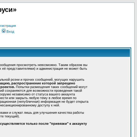
руси»
гистрация
Вход
сообщения просмотреть невозможно. Таким образом вы
х её представителями) и администрация не может быть
альной розни и прочих сообщений, могущих нарушить
мацию, распространение которой запрещено
роектов.
Попытки размещения таких сообщений могут
ний сохраняются для возможности проведения такой
форуме независимо от статуса вашего аккаунта
нести или закрыть любую тему в любое время по
трационная (непубличная) информация не будет открыта
несанкционированному доступу к ней.
 вами и служат лишь для улучшения качества работы
те текущий).
уществляется только после "привязки" к аккаунту