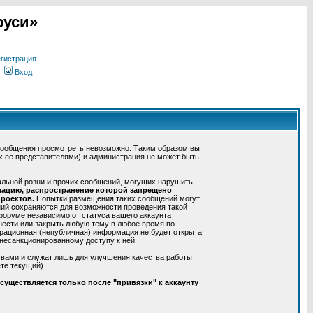
руси»
гистрация
Вход
сообщения просмотреть невозможно. Таким образом вы
х её представителями) и администрация не может быть
альной розни и прочих сообщений, могущих нарушить
мацию, распространение которой запрещено
роектов.
Попытки размещения таких сообщений могут
ний сохраняются для возможности проведения такой
форуме независимо от статуса вашего аккаунта
нести или закрыть любую тему в любое время по
трационная (непубличная) информация не будет открыта
несанкционированному доступу к ней.
 вами и служат лишь для улучшения качества работы
те текущий).
уществляется только после "привязки" к аккаунту