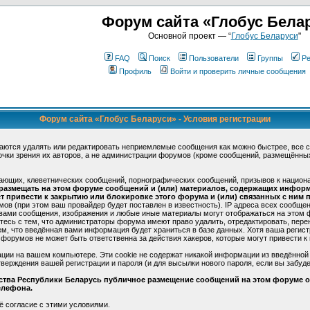
Форум сайта «Глобус Бела
Основной проект — “
Глобус Беларуси
"
FAQ
Поиск
Пользователи
Группы
Ре
Профиль
Войти и проверить личные сообщения
Форум сайта «Глобус Беларуси» - Условия регистрации
аются удалять или редактировать неприемлемые сообщения как можно быстрее, все 
очки зрения их авторов, а не администрации форумов (кроме сообщений, размещённы
ающих, клеветнических сообщений, порнографических сообщений, призывов к национ
 размещать на этом форуме сообщений и (или) материалов, содержащих инфор
 привести к закрытию или блокировке этого форума и (или) связанных с ним п
в (при этом ваш провайдер будет поставлен в известность). IP адреса всех сообще
 вами сообщения, изображения и любые иные материалы могут отображаться на этом 
етесь с тем, что администраторы форума имеют право удалить, отредактировать, пере
ем, что введённая вами информация будет храниться в базе данных. Хотя ваша регис
форумов не может быть ответственна за действия хакеров, которые могут привести к 
ции на вашем компьютере. Эти cookie не содержат никакой информации из введённой
верждения вашей регистрации и пароля (и для высылки нового пароля, если вы забуде
ьства Республики Беларусь публичное размещение сообщений на этом форуме ос
елефона.
ё согласие с этими условиями.