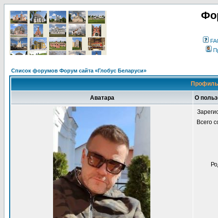
Фо
FA
П
Список форумов Форум сайта «Глобус Беларуси»
Профиль
Аватара
О поль
Зареги
Всего 
Ро