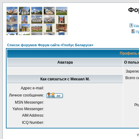
Фо
FA
П
Список форумов Форум сайта «Глобус Беларуси»
Профиль 
Аватара
О польз
Зареги
Всего 
Как связаться с Михаил М.
Адрес e-mail:
Личное сообщение:
MSN Messenger:
Ро
Yahoo Messenger:
AIM Address:
ICQ Number:
П